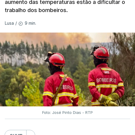
aumento das temperaturas estão a dificultar o
trabalho dos bombeiros.
ERRO
100
ERROR ON HTML5 MEDIA ELEMENT
9 min.
Lusa
/
ESTE CONTEÚDO ESTÁ NESTE
MOMENTO INDISPONÍVEL
O Chega considerou "de uma enorme gravidade" a
decisão do Presidente da República
de enviar para
o Tribunal Constitucional o decreto sobre retorno
de estrangeiros, sustentando tratar-se de "uma
irresponsabilidade".
Foto: José Pinto Dias - RTP
Na sexta-feira, a Presidência da República
anunciou que
António José Seguro pediu ao