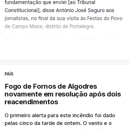
fundamentação que enviei [ao Tribunal
Constitucional], disse António José Seguro aos
jornalistas, no final da sua visita às Festas do Povo
de Campo Maior, distrito de Portalegre.
"Eu sou contra a imigração clandestina, é preciso
combater ferozmente a imigração ilegal,
VER MAIS
precisamos de regular a nossa imigração e
precisamos de defender as nossas fronteiras e
nada disto é incompatível com tratarmos com
PAÍS
dignidade as pessoas, designadamente menores e
Fogo de Fornos de Algodres
crianças", acrescentou.
novamente em resolução após dois
reacendimentos
António José Seguro mostrou dúvidas sobre se é
garantido o superior interesse da criança.
O primeiro alerta para este incêndio foi dado
pelas cinco da tarde de ontem. O vento e o