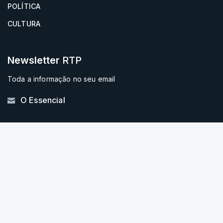
POLÍTICA
CULTURA
Newsletter
RTP
Toda a informação no seu email
O Essencial
Instale a aplicação
RTP Notícias
Disponível gratuitamente para iOS e Android
SIGA-NOS