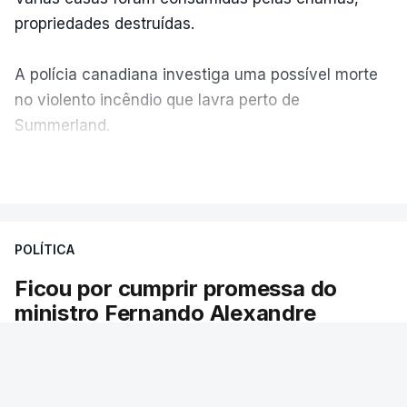
propriedades destruídas.
A polícia canadiana investiga uma possível morte
no violento incêndio que lavra perto de
Summerland.
VER MAIS
Éum cenário de terror, descreve o primeiro-ministro
da Columbia Britânica, David Iby.
POLÍTICA
Ficou por cumprir promessa do
ERRO
100
ministro Fernando Alexandre
ERROR ON HTML5 MEDIA ELEMENT
Há escolas sem pautas afixadas e alunos à
ESTE CONTEÚDO ESTÁ NESTE
espera das reapreciações. O processo não
MOMENTO INDISPONÍVEL
ficou fechado na sexta-feira como estava