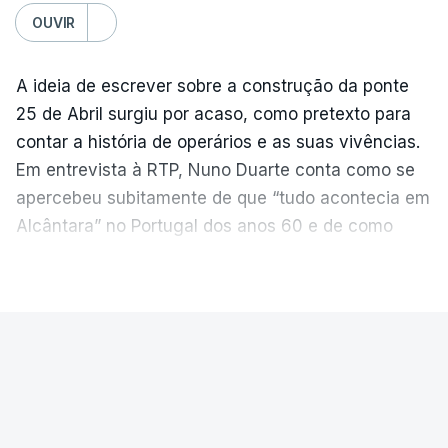
OUVIR
A ideia de escrever sobre a construção da ponte
25 de Abril surgiu por acaso, como pretexto para
contar a história de operários e as suas vivências.
Em entrevista à RTP, Nuno Duarte conta como se
apercebeu subitamente de que “tudo acontecia em
Alcântara” no Portugal dos anos 60 e de como
poderia incluir esta obra marcante na ficção. Hoje,
VER MAIS
quando passa pelo aço de cor avermelhada que
faz a ligação entre as duas margens do Tejo, sorri
e reconhece como a ponte mudou a sua vida de
PAÍS
forma inesperada, através da literatura.
Ponte 25 de Abril celebra seis
Em
“Pés de Barro”,
lê-se a história ficcionada de
décadas