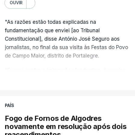
OUVIR
"As razões estão todas explicadas na
fundamentação que enviei [ao Tribunal
Constitucional], disse António José Seguro aos
jornalistas, no final da sua visita às Festas do Povo
de Campo Maior, distrito de Portalegre.
"Eu sou contra a imigração clandestina, é preciso
combater ferozmente a imigração ilegal,
VER MAIS
precisamos de regular a nossa imigração e
precisamos de defender as nossas fronteiras e
nada disto é incompatível com tratarmos com
PAÍS
dignidade as pessoas, designadamente menores e
Fogo de Fornos de Algodres
crianças", acrescentou.
novamente em resolução após dois
reacendimentos