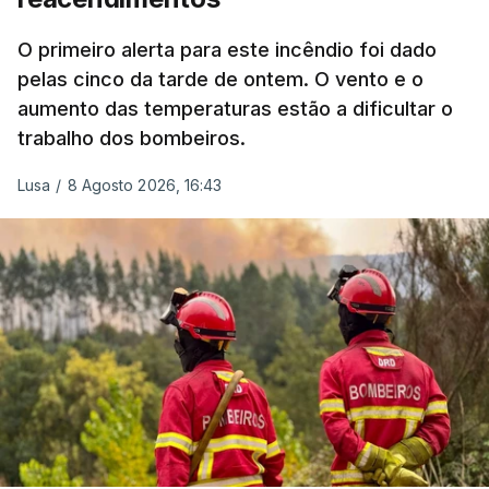
António José Seguro mostrou dúvidas sobre se é
garantido o superior interesse da criança.
O primeiro alerta para este incêndio foi dado
pelas cinco da tarde de ontem. O vento e o
aumento das temperaturas estão a dificultar o
trabalho dos bombeiros.
ERRO
100
ERROR ON HTML5 MEDIA ELEMENT
Lusa
/
8 Agosto 2026, 16:43
ESTE CONTEÚDO ESTÁ NESTE
MOMENTO INDISPONÍVEL
O Chega considerou "de uma enorme gravidade" a
decisão do Presidente da República
de enviar para
o Tribunal Constitucional o decreto sobre retorno
de estrangeiros, sustentando tratar-se de "uma
irresponsabilidade".