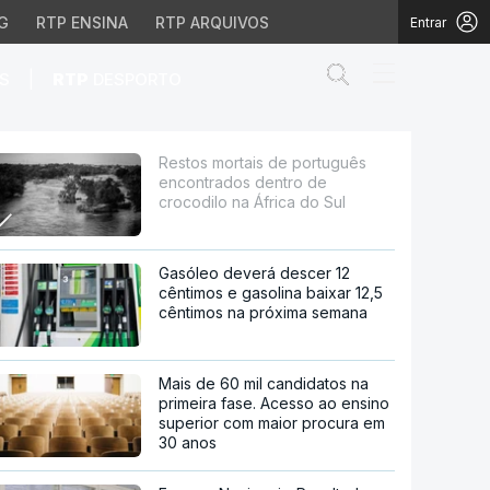
G
RTP ENSINA
RTP ARQUIVOS
Entrar
Abrir campo de
|
S
RTP
DESPORTO
entro de crocodilo na 
Restos mortais de português
encontrados dentro de
crocodilo na África do Sul
Gasóleo deverá descer 12
cêntimos e gasolina baixar 12,5
cêntimos na próxima semana
Mais de 60 mil candidatos na
primeira fase. Acesso ao ensino
superior com maior procura em
30 anos