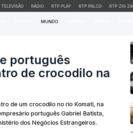
TELEVISÃO
RÁDIO
RTP PLAY
RTP PALCO
RTP ZIG ZA
026
EUROPA
MUNDO
OPINIÃO
VÍDEOS
ÁUDIO
português encontrados d
de português
tro de crocodilo na
tro de um crocodilo no rio Komati, na
 empresário português Gabriel Batista,
istério dos Negócios Estrangeiros.