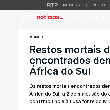
NOTÍCIAS
DESPORTO
PAÍS
MUNDIAL 2
Restos mortais de 
MUNDO
Restos mortais 
encontrados den
África do Sul
Os restos mortais encontrados den
África do Sul, a 2 de maio, são do
confirmou hoje à Lusa fonte do Min