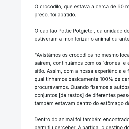
O crocodilo, que estava a cerca de 60 m
preso, foi abatido.
O capitão Pottie Potgieter, da unidade de
estiveram a monitorizar o animal durante
"Avistámos os crocodilos no mesmo local
saírem, continuámos com os `drones` e
sítio. Assim, com a nossa experiência e 
qual tínhamos basicamente 100% de ce
procurávamos. Quando fizemos a autópsi
conjuntos [de restos] de diferentes pes
também estavam dentro do estômago do c
Dentro do animal foi também encontrado
permitiu perceber, à partida, o destino 