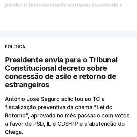
perder o financiamento europeu associado a
essa reforma específica".
VER MAIS
António José Seguro entende que a reforma reúne
treze apoios sociais "num só" e pretende "tornar o
POLÍTICA
sistema mais simples, mais justo e transparente".
Presidente envia para o Tribunal
"Sempre que seja possível reduzir burocracias,
Constitucional decreto sobre
eliminar sobreposições e garantir que os apoios
concessão de asilo e retorno de
chegam a quem mais necessita, estaremos a dar
estrangeiros
um passo na direção certa", argumenta o
António José Seguro solicitou ao TC a
Presidente da República.
fiscalização preventiva da chama "Lei do
Retorno", aprovada no mês passado com votos
Assegurar que "ninguém é
a favor de PSD, IL e CDS-PP e a abstenção do
prejudicado"
Chega.