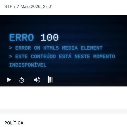
RTP
/
7 Maio 2026, 22:01
ERRO
100
ERROR ON HTML5 MEDIA ELEMENT
ESTE CONTEÚDO ESTÁ NESTE MOMENTO
INDISPONÍVEL
POLÍTICA