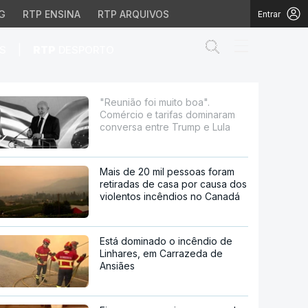
G
RTP ENSINA
RTP ARQUIVOS
Entrar
Abrir campo de
|
S
RTP
DESPORTO
as dominaram conversa 
"Reunião foi muito boa".
Comércio e tarifas dominaram
conversa entre Trump e Lula
Mais de 20 mil pessoas foram
retiradas de casa por causa dos
violentos incêndios no Canadá
Está dominado o incêndio de
Linhares, em Carrazeda de
Ansiães