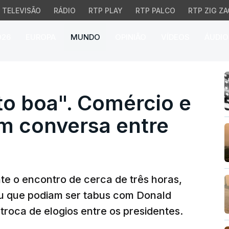
TELEVISÃO
RÁDIO
RTP PLAY
RTP PALCO
RTP ZIG ZA
026
EUROPA
MUNDO
OPINIÃO
VÍDEOS
ÁUDIO
 boa". Comércio e tarif
to boa". Comércio e
am conversa entre
e o encontro de cerca de três horas,
ou que podiam ser tabus com Donald
troca de elogios entre os presidentes.