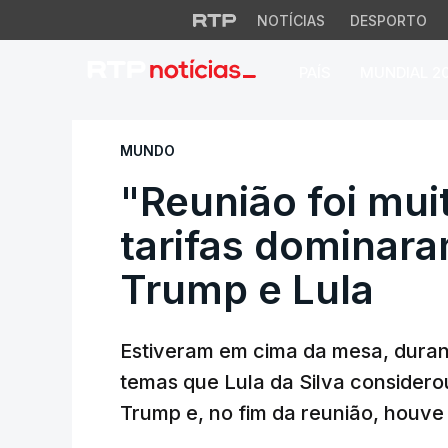
NOTÍCIAS
DESPORTO
PAÍS
MUNDIAL 2
"Reunião foi muito
MUNDO
"Reunião foi mui
tarifas dominar
Trump e Lula
Estiveram em cima da mesa, durant
temas que Lula da Silva consider
Trump e, no fim da reunião, houve 