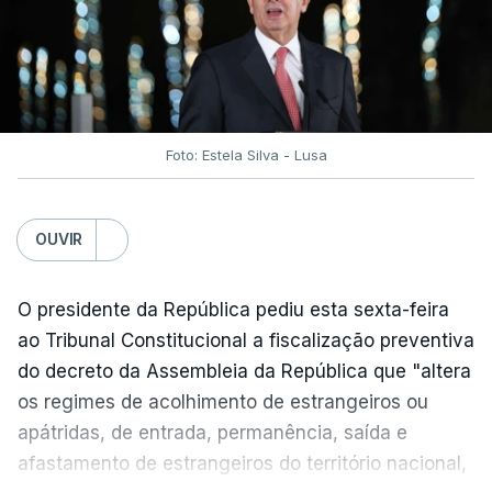
social".
António José Seguro vinca que se
deverá
assegurar que "ninguém é prejudicado face à
situação de que hoje beneficia"
, dando especial
Foto: Estela Silva - Lusa
atenção a quem vive em situações "de maior
fragilidade", como as famílias de menores
rendimentos, os idosos ou pessoas com
OUVIR
deficiência.
O presidente da República pediu esta sexta-feira
O Presidente da República sublinha que as
ao Tribunal Constitucional a fiscalização preventiva
prestações sociais são um mecanismo essencial
do decreto da Assembleia da República que "altera
de "combate à pobreza e à exclusão social". Faz
os regimes de acolhimento de estrangeiros ou
ainda referência ao estudo recente da OCDE que
apátridas, de entrada, permanência, saída e
conclui que o valor das prestações sociais
afastamento de estrangeiros do território nacional,
"permanece relativamente reduzido" e que estas