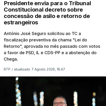
Presidente envia para o Tribunal
"Sempre que seja possível reduzir burocracias,
Constitucional decreto sobre
eliminar sobreposições e garantir que os apoios
concessão de asilo e retorno de
chegam a quem mais necessita, estaremos a dar
estrangeiros
um passo na direção certa", argumenta o
António José Seguro solicitou ao TC a
Presidente da República.
fiscalização preventiva da chama "Lei do
Retorno", aprovada no mês passado com votos
Assegurar que "ninguém é
a favor de PSD, IL e CDS-PP e a abstenção do
prejudicado"
Chega.
RTP
/
atualizado 7 Agosto 2026, 18:47
O Preisdente deixa, no entanto, deixa alguns
avisos:
uma reforma desta dimensão "deve ter
como primeiro critério a proteção das pessoas"
e "nenhum processo de simplificação pode
traduzir-se numa diminuição da proteção