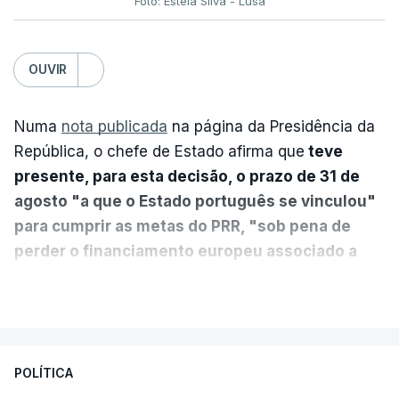
Foto: Estela Silva - Lusa
OUVIR
Numa
nota publicada
na página da Presidência da
República, o chefe de Estado afirma que
teve
presente, para esta decisão, o prazo de 31 de
agosto "a que o Estado português se vinculou"
para cumprir as metas do PRR, "sob pena de
perder o financiamento europeu associado a
essa reforma específica".
VER MAIS
António José Seguro entende que a reforma reúne
treze apoios sociais "num só" e pretende "tornar o
POLÍTICA
sistema mais simples, mais justo e transparente".