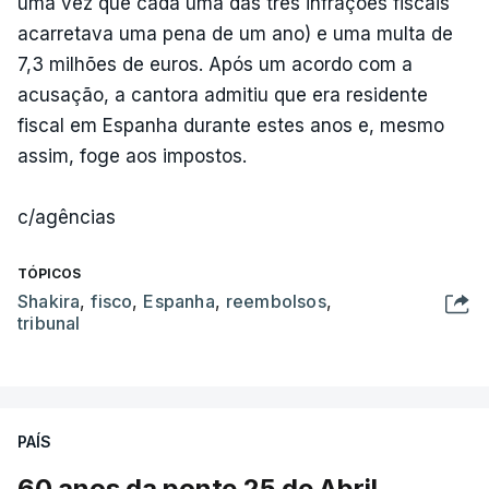
uma vez que cada uma das três infrações fiscais
acarretava uma pena de um ano) e uma multa de
7,3 milhões de euros. Após um acordo com a
acusação, a cantora admitiu que era residente
fiscal em Espanha durante estes anos e, mesmo
assim, foge aos impostos.
c/agências
TÓPICOS
Shakira
,
fisco
,
Espanha
,
reembolsos
,
tribunal
PAÍS
60 anos da ponte 25 de Abril.