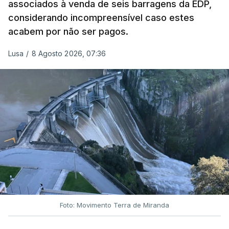
associados à venda de seis barragens da EDP,
inquéritos e averiguações aos seus mandatos à
considerando incompreensível caso estes
frente da polícia criminal, Luís Neves está há
acabem por não ser pagos.
praticamente um mês sem sair do topo das
notícias.
Lusa
/
8 Agosto 2026, 07:36
ARTIGOS RELACIONADOS
Nova polémica com Luís
Neves. Ministro nega
favorecimento a construtora
DST
7 Agosto 2026, 20:28
Foto: Movimento Terra de Miranda
Partidos criticam silêncio de
Luís Montenegro nas