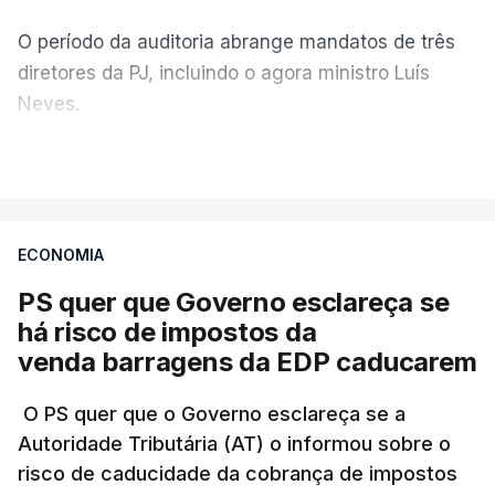
O período da auditoria abrange mandatos de três
diretores da PJ, incluindo o agora ministro Luís
Neves.
VER MAIS
A Judiciária confirma que foi o atual diretor quem
sugeriu esta auditoria e que a ministra concordou.
ECONOMIA
Não há prazos fixados para a conclusão desta
avaliação à Polícia Judiciária.
PS quer que Governo esclareça se
há risco de impostos da
Do início da polémica com a revelação de obras a
venda barragens da EDP caducarem
título pessoal, numa propriedade no Alentejo, feitas
pelo mesmo empreiteiro contratado 17 vezes para
O PS quer que o Governo esclareça se a
Autoridade Tributária (AT) o informou sobre o
obras na Polícia Judiciária (PJ) até aos últimos dias,
risco de caducidade da cobrança de impostos
em que até do Governo surgiram ordens para mais