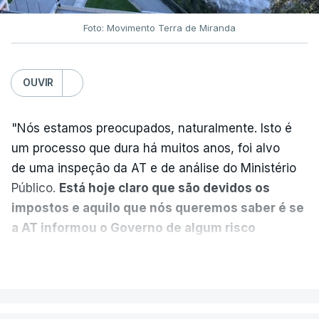
Foto: Movimento Terra de Miranda
Partidos criticam silêncio de
Luís Montenegro nas
polémicas com Luís Neves
OUVIR
atualizado 7 Agosto 2026, 21:04
"Nós estamos preocupados, naturalmente. Isto é
Diretor financeiro da PJ
um processo que dura há muitos anos, foi alvo
nega que Construbarcelos
tenha feito obras na casa
de uma inspeção da AT e de análise do Ministério
onde vive
Público.
Está hoje claro que são devidos os
atualizado 7 Agosto 2026, 15:56
impostos e aquilo que nós queremos saber é se
a AT informou o Governo de algum risco
Auditoria à PJ foi pedida por
caducidade
", disse, em declarações à Lusa, o
VER MAIS
atual diretor
deputado do PS Miguel Costa Matos.
atualizado 7 Agosto 2026, 20:20
Na sequência de notícias desta semana sobre o