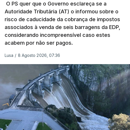
pelo mesmo empreiteiro contratado 17 vezes para
O PS quer que o Governo esclareça se a
Autoridade Tributária (AT) o informou sobre o
obras na Polícia Judiciária (PJ) até aos últimos dias,
risco de caducidade da cobrança de impostos
em que até do Governo surgiram ordens para mais
associados à venda de seis barragens da EDP,
inquéritos e averiguações aos seus mandatos à
considerando incompreensível caso estes
frente da polícia criminal, Luís Neves está há
acabem por não ser pagos.
praticamente um mês sem sair do topo das
notícias.
Lusa
/
8 Agosto 2026, 07:36
ARTIGOS RELACIONADOS
Nova polémica com Luís
Neves. Ministro nega
favorecimento a construtora
DST
7 Agosto 2026, 20:28