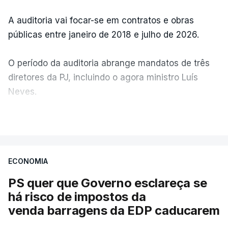
A auditoria vai focar-se em contratos e obras
públicas entre janeiro de 2018 e julho de 2026.
O período da auditoria abrange mandatos de três
diretores da PJ, incluindo o agora ministro Luís
Neves.
VER MAIS
A Judiciária confirma que foi o atual diretor quem
sugeriu esta auditoria e que a ministra concordou.
ECONOMIA
Não há prazos fixados para a conclusão desta
avaliação à Polícia Judiciária.
PS quer que Governo esclareça se
há risco de impostos da
Do início da polémica com a revelação de obras a
venda barragens da EDP caducarem
título pessoal, numa propriedade no Alentejo, feitas