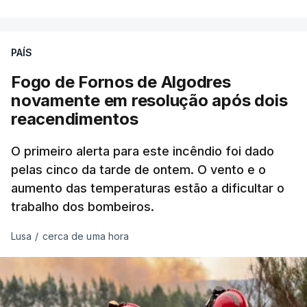
precisamos de regular a nossa imigração e
precisamos de defender as nossas fronteiras e
nada disto é incompatível com tratarmos com
PAÍS
dignidade as pessoas, designadamente menores e
Fogo de Fornos de Algodres
crianças", acrescentou.
novamente em resolução após dois
reacendimentos
António José Seguro mostrou dúvidas sobre se é
garantido o superior interesse da criança.
O primeiro alerta para este incêndio foi dado
pelas cinco da tarde de ontem. O vento e o
aumento das temperaturas estão a dificultar o
trabalho dos bombeiros.
ERRO
100
ERROR ON HTML5 MEDIA ELEMENT
Lusa
/
cerca de uma hora
ESTE CONTEÚDO ESTÁ NESTE
MOMENTO INDISPONÍVEL