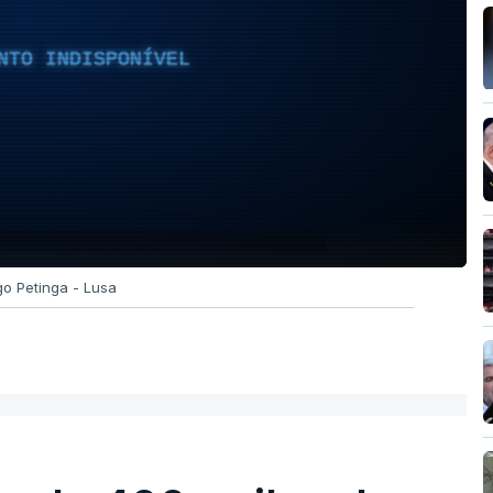
NTO INDISPONÍVEL
go Petinga - Lusa