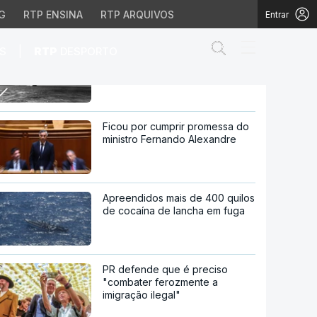
G
RTP ENSINA
RTP ARQUIVOS
Entrar
Abrir campo de
|
S
RTP
DESPORTO
Suspeita de norovírus. Um morto
e 1.700 pessoas confinadas em
navio em Bordéus
 pessoas confinadas em
Ficou por cumprir promessa do
ministro Fernando Alexandre
Apreendidos mais de 400 quilos
de cocaína de lancha em fuga
PR defende que é preciso
"combater ferozmente a
imigração ilegal"