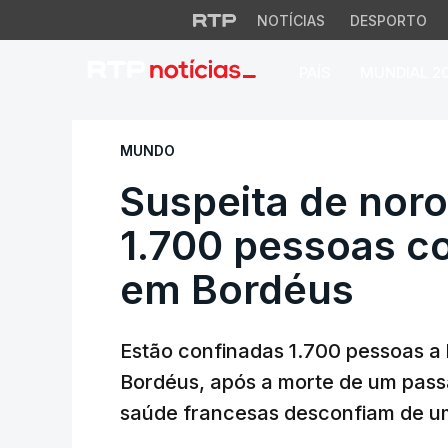
NOTÍCIAS
DESPORTO
PAÍS
MUNDIAL 2
Suspeita de norov
MUNDO
Suspeita de noro
1.700 pessoas c
em Bordéus
Estão confinadas 1.700 pessoas a
Bordéus, após a morte de um pass
saúde francesas desconfiam de um 