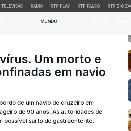
TELEVISÃO
RÁDIO
RTP PLAY
RTP PALCO
RTP ZIG ZA
026
EUROPA
MUNDO
OPINIÃO
VÍDEOS
ÁUDIO
írus. Um morto e 1.700
vírus. Um morto e
onfinadas em navio
 bordo de um navio de cruzeiro em
ageiro de 90 anos. As autoridades de
possível surto de gastroenterite.