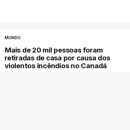
Mais de 20 mil pessoas foram retiradas de casa
VER MAIS
por causa dos violentos incêndios no Canadá
MUNDO
Mais de 20 mil pessoas foram
retiradas de casa por causa dos
violentos incêndios no Canadá
Milhares de pessoas têm ordem de evacuação.
O governo da província declarou o estado de
emergência por causa de dezenas de incêndios
florestais que estão descontrolados.
RTP
/
9 Agosto 2026, 08:03