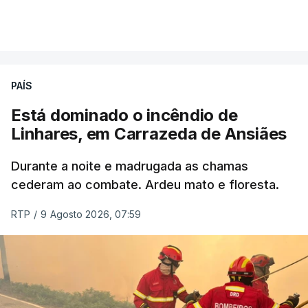
por cumprir.
VER MAIS
ERRO
100
PAÍS
ERROR ON HTML5 MEDIA ELEMENT
Está dominado o incêndio de
Linhares, em Carrazeda de Ansiães
ESTE CONTEÚDO ESTÁ NESTE
MOMENTO INDISPONÍVEL
Durante a noite e madrugada as chamas
cederam ao combate. Ardeu mato e floresta.
RTP
/
9 Agosto 2026, 07:59