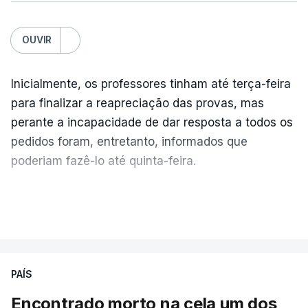
OUVIR
Inicialmente, os professores tinham até terça-feira
para finalizar a reapreciação das provas, mas
perante a incapacidade de dar resposta a todos os
pedidos foram, entretanto, informados que
poderiam fazê-lo até quinta-feira.
A intenção era que os resultados fossem
VER MAIS
publicados no dia seguinte (sexta-feira), o que
poderá não acontecer.
PAÍS
No domingo, estavam concluídos cerca de 50 por
cento dos mais de 20 mil pedidos de reapreciação,
Encontrado morto na cela um dos