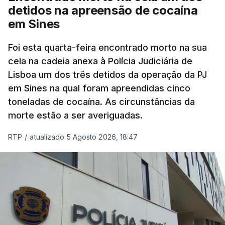
mas Cristina Mota, porta-voz da Missão Escola
detidos na apreensão de cocaína
Pública, tem dúvidas de que o processo esteja
em Sines
concluído a tempo.
Foi esta quarta-feira encontrado morto na sua
cela na cadeia anexa à Polícia Judiciária de
"Durante o fim de semana e nos últimos dias,
Lisboa um dos três detidos da operação da PJ
apercebamo-nos que ainda estão a ser
em Sines na qual foram apreendidas cinco
convocados professores para reapreciações"
,
toneladas de cocaína. As circunstâncias da
disse a professora à agência Lusa.
"Será
morte estão a ser averiguadas.
praticamente impossível termos a totalidade
das reapreciações na sexta-feira".
RTP
/
atualizado 5 Agosto 2026, 18:47
Segundo os docentes, o processo de reapreciação
está a enfrentar vários constrangimentos. Há
casos em que faltam os modelos preenchidos
pelos alunos com a alegação justificativa para o
pedido de reapreciação, ou os documentos que os