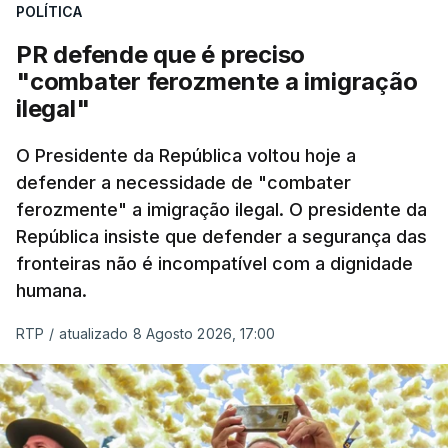
POLÍTICA
desencadeada pela Polícia Judiciária, em
PR defende que é preciso
articulação com a Marinha, a Autoridade Marítima
"combater ferozmente a imigração
Nacional e a Força Aérea.
ilegal"
O ano de 2026 tem sido um ano de recordes: foi
O Presidente da República voltou hoje a
apreendida mais cocaína até ao momento de que
defender a necessidade de "combater
em todo o ano de 2025.
ferozmente" a imigração ilegal. O presidente da
A ação de prevenção visa a deteção em alto mar
República insiste que defender a segurança das
de embarcações de alta velocidade (EAV) que
fronteiras não é incompatível com a dignidade
humana.
utilizam a costa nacional para o tráfico de droga.
RTP
/
atualizado 8 Agosto 2026, 17:00
c/ Lusa