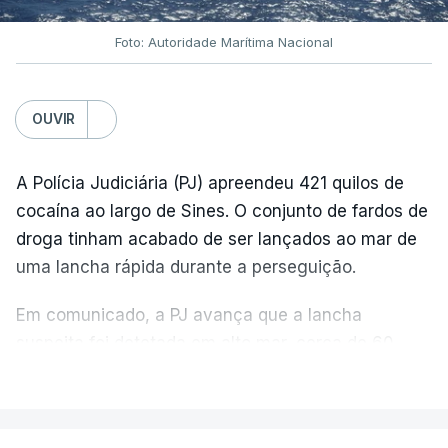
Foto: Autoridade Marítima Nacional
OUVIR
A Polícia Judiciária (PJ) apreendeu 421 quilos de
cocaína ao largo de Sines. O conjunto de fardos de
droga tinham acabado de ser lançados ao mar de
uma lancha rápida durante a perseguição.
Em comunicado, a PJ avança que a lancha
suspeita foi detetada em alto mar, cerca de 60
milhas náuticas ao largo de Sines.
VER MAIS
A apreensão aconteceu na tarde desta sexta-feira,
desencadeando uma ação de prevenção