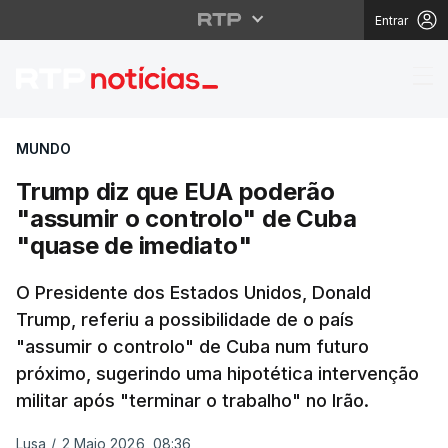
Entrar
Trump diz que EUA pod
MUNDO
Trump diz que EUA poderão
"assumir o controlo" de Cuba
"quase de imediato"
O Presidente dos Estados Unidos, Donald
Trump, referiu a possibilidade de o país
"assumir o controlo" de Cuba num futuro
próximo, sugerindo uma hipotética intervenção
militar após "terminar o trabalho" no Irão.
Lusa
/
2 Maio 2026, 08:36