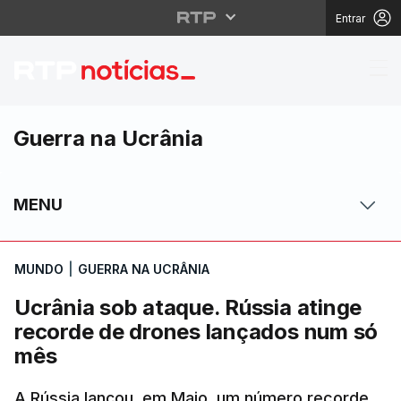
Entrar
Ucrânia sob ataque. R
Guerra na Ucrânia
MENU
MUNDO
|
GUERRA NA UCRÂNIA
Ucrânia sob ataque. Rússia atinge
recorde de drones lançados num só
mês
A Rússia lançou, em Maio, um número recorde