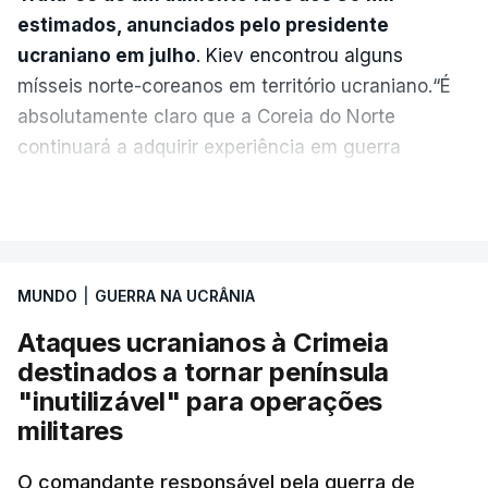
estimados, anunciados pelo presidente
ucraniano em julho
. Kiev encontrou alguns
mísseis norte-coreanos em território ucraniano.“É
absolutamente claro que a Coreia do Norte
continuará a adquirir experiência em guerra
moderna, a receber licenças da Rússia e a obter
VER MAIS
todo o tipo de armamento militar”, alertou o
presidente ucraniano sem explicar como obteve a
informação.
MUNDO
|
GUERRA NA UCRÂNIA
Este mês, um responsável dos serviços de
Ataques ucranianos à Crimeia
informação militar ucranianos disse à Reuters que
destinados a tornar península
uma unidade de mísseis norte-coreana começou a
"inutilizável" para operações
enviar pessoal e equipamento para o oeste da
militares
Rússia e que a unidade poderia estar equipada
O comandante responsável pela guerra de
com 120 mísseis balísticos e seis lançadores para