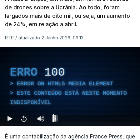
de drones sobre a Ucrânia. Ao todo, foram
largados mais de oito mil, ou seja, um aumento
de 24%, em relação a abril.
RTP
/
atualizado 2 Junho 2026, 09:13
ERRO
100
ERROR ON HTML5 MEDIA ELEMENT
ESTE CONTEÚDO ESTÁ NESTE MOMENTO
INDISPONÍVEL
É uma contabilização da agência France Press, que