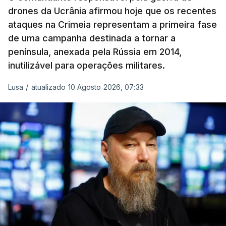
drones da Ucrânia afirmou hoje que os recentes
ataques contra a Ucrânia.
ataques na Crimeia representam a primeira fase
de uma campanha destinada a tornar a
A Coreia do Norte enviou cerca de 14 mil
península, anexada pela Rússia em 2014,
soldados para a região russa de Kursk em
inutilizável para operações militares.
2024, ajudando Moscovo a combater uma
invasão das forças ucranianas. Milhares
Lusa
/
atualizado 10 Agosto 2026, 07:33
ficaram feridos ou morreram.
Além disso Pyongyang, forneceu a Moscovo
milhões de projéteis de artilharia e morteiro
–
por vezes de qualidade perigosamente baixa,
segundo
bloggers
militares e tropas russas – bem
como mísseis balísticos, artilharia de longo alcance
e sistemas de lançamento múltiplo de
rockets
, de
acordo com avaliações ucranianas e