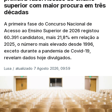
superior com maior procura em três
A atualização do desconto do Imposto sobre os
décadas
Produtos Petrolíferos (ISP) também poderá
alterar os valores previstos.
A primeira fase do Concurso Nacional de
Acesso ao Ensino Superior de 2026 registou
O Governo comprometeu-se a aplicar uma redução
60.391 candidatos, mais 21,8% em relação a
extraordinária e temporária no ISP, sempre que se
2025, o número mais elevado desde 1996,
verifique um aumento do preço dos combustíveis
exceto durante a pandemia de Covid-19,
superior a 10 cêntimos, para mitigar a escalada de
revelam dados hoje divulgados.
preços.
Lusa
/
atualizado 7 Agosto 2026, 09:59
Depois de uma subida inicial devido à guerra no
Irão, à tensão geopolítica no Médio Oriente e ao
fecho do estreito de Ormuz, os preços dos
combustíveis desceram durante o cessar-fogo
entre Washington e Teerão.
No entanto, com o retomar do conflito, as últimas