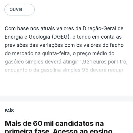
OUVIR
Com base nos atuais valores da Direção-Geral de
Energia e Geologia (DGEG), e tendo em conta as
previsões das variações com os valores do fecho
do mercado na quinta-feira, o preço médio do
gasóleo simples deverá atingir 1,931 euros por litro,
enquanto o da gasolina simples 95 deverá recuar
para 1,855 euros por litro.
VER MAIS
A média final só ficará fechada ao final do dia,
podendo ainda registar alterações em função da
evolução das cotações internacionais do petróleo,
PAÍS
e o custo final na bomba poderá variar conforme o
Mais de 60 mil candidatos na
posto de abastecimento, a marca e a localização.
primeira fase. Acesso ao ensino