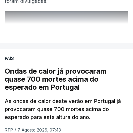
foram divulgadas.
ERRO
100
VER MAIS
ERROR ON HTML5 MEDIA ELEMENT
ESTE CONTEÚDO ESTÁ NESTE
PAÍS
MOMENTO INDISPONÍVEL
Ondas de calor já provocaram
quase 700 mortes acima do
esperado em Portugal
Também em Coimbra, na escola secundária de
Avelar Brotero foram afixados à hora prevista os
As ondas de calor deste verão em Portugal já
resultados.
provocaram quase 700 mortes acima do
esperado para esta altura do ano.
As reapreciações da primeira fase dos exames
RTP
/
7 Agosto 2026, 07:43
devem sair durante a tarde.