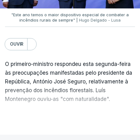
se por um único objetivo:
"proteger a PJ e
defender as instituições"
.
"Este ano temos o maior dispositivo especial de combater a
incêndios rurais de sempre" |
Hugo Delgado - Lusa
ERRO
100
OUVIR
ERROR ON HTML5 MEDIA ELEMENT
O primeiro-ministro respondeu esta segunda-feira
ESTE CONTEÚDO ESTÁ NESTE
às preocupações manifestadas pelo presidente da
MOMENTO INDISPONÍVEL
República, António José Seguro, relativamente à
prevenção dos incêndios florestais. Luís
Montenegro ouviu-as "com naturalidade".
Rita Alarcão Júdice fez questão de esclarecer que
não houve qualquer interferência do Ministério da
"Naturalmente que
nós ouvimos e
VER MAIS
Justiça nas investigações.
compreendemos as observações que foram
feitas pelo presidente da República
. Mas, ao