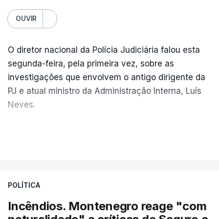
OUVIR
O diretor nacional da Polícia Judiciária falou esta
segunda-feira, pela primeira vez, sobre as
investigações que envolvem o antigo dirigente da
PJ e atual ministro da Administração Interna, Luís
Neves.
Carlos Cabreiro diz que a imagem da PJ não sai
VER MAIS
manchada porque
"é uma instituição com provas
dadas, com 81 anos de história e com cerca de
cinco mil trabalhadores, que, apesar de tudo e
POLÍTICA
das notícias que são dadas diariamente,
continuam a trabalhar"
.
Incêndios. Montenegro reage "com