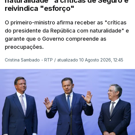
naturalidade" a críticas de Seguro e
reivindica "esforço"
ERRO
100
O primeiro-ministro afirma receber as "críticas
ERROR ON HTML5 MEDIA ELEMENT
do presidente da República com naturalidade" e
garante que o Governo compreende as
ESTE CONTEÚDO ESTÁ NESTE
preocupações.
MOMENTO INDISPONÍVEL
Cristina Sambado - RTP
/
atualizado 10 Agosto 2026, 12:45
O diretor da PJ aproveitou ainda para apelar à
serenidade interna e externa
da instituição e diz
que só a investigação vai permitir apurar se houve
ou não imprudências.
Já a ministra da Justiça, em reação à auditoria
feita à Polícia Judiciária, disse que a ação pautou-