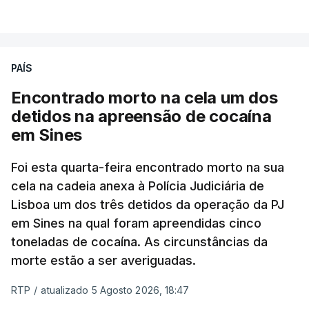
VER MAIS
publicados no dia seguinte (sexta-feira), o que
poderá não acontecer.
PAÍS
No domingo, estavam concluídos cerca de 50 por
cento dos mais de 20 mil pedidos de reapreciação,
Encontrado morto na cela um dos
mas Cristina Mota, porta-voz da Missão Escola
detidos na apreensão de cocaína
Pública, tem dúvidas de que o processo esteja
em Sines
concluído a tempo.
Foi esta quarta-feira encontrado morto na sua
cela na cadeia anexa à Polícia Judiciária de
"Durante o fim de semana e nos últimos dias,
Lisboa um dos três detidos da operação da PJ
apercebamo-nos que ainda estão a ser
em Sines na qual foram apreendidas cinco
convocados professores para reapreciações"
,
toneladas de cocaína. As circunstâncias da
disse a professora à agência Lusa.
"Será
morte estão a ser averiguadas.
praticamente impossível termos a totalidade
das reapreciações na sexta-feira".
RTP
/
atualizado 5 Agosto 2026, 18:47