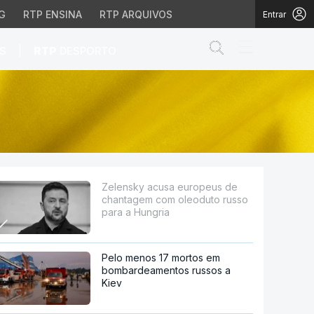
G
RTP ENSINA
RTP ARQUIVOS
Entrar
Abrir campo de
|
S
RTP
DESPORTO
om oleoduto russo para
Zelensky acusa europeus de
chantagem com oleoduto russo
para a Hungria
Pelo menos 17 mortos em
bombardeamentos russos a
Kiev