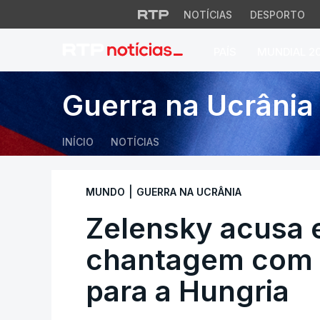
NOTÍCIAS
DESPORTO
PAÍS
MUNDIAL 2
Zelensky acusa eu
Guerra na Ucrânia
INÍCIO
NOTÍCIAS
|
MUNDO
GUERRA NA UCRÂNIA
Zelensky acusa 
chantagem com 
para a Hungria