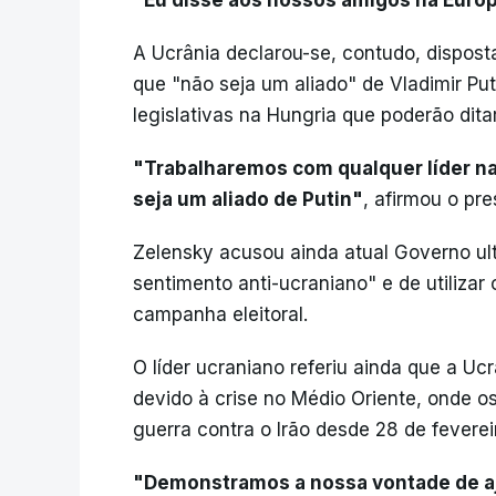
"Eu disse aos nossos amigos na Euro
A Ucrânia declarou-se, contudo, dispost
que "não seja um aliado" de Vladimir Pu
legislativas na Hungria que poderão di
"Trabalharemos com qualquer líder na 
seja um aliado de Putin"
, afirmou o pr
Zelensky acusou ainda atual Governo ult
sentimento anti-ucraniano" e de utiliza
campanha eleitoral.
O líder ucraniano referiu ainda que a Uc
devido à crise no Médio Oriente, onde o
guerra contra o Irão desde 28 de feverei
"Demonstramos a nossa vontade de aj