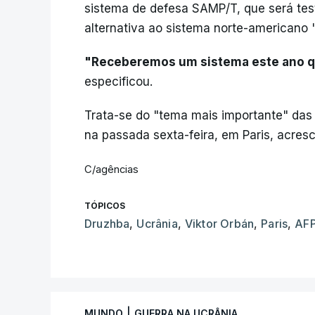
sistema de defesa SAMP/T, que será tes
alternativa ao sistema norte-americano "
"Receberemos um sistema este ano qu
especificou.
Trata-se do "tema mais importante" da
na passada sexta-feira, em Paris, acres
C/agências
TÓPICOS
Druzhba
,
Ucrânia
,
Viktor Orbán
,
Paris
,
AF
|
MUNDO
GUERRA NA UCRÂNIA