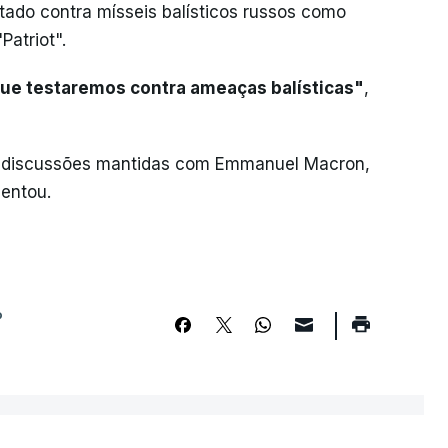
tado contra mísseis balísticos russos como
Patriot".
e testaremos contra ameaças balísticas"
,
s discussões mantidas com Emmanuel Macron,
centou.
P