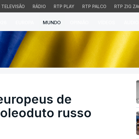
TELEVISÃO
RÁDIO
RTP PLAY
RTP PALCO
RTP ZIG ZA
026
EUROPA
MUNDO
OPINIÃO
VÍDEOS
ÁUDIO
ropeus de chantagem c
europeus de
oleoduto russo