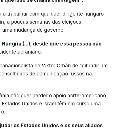
pa que isso se chama chantagem".
a a trabalhar com qualquer dirigente húngaro
tin, a poucas semanas das eleições
tar uma mudança de governo.
Hungria (...), desde que essa pessoa não
esidente ucraniano.
ranacionalista de Viktor Orbán de "difundir um
r conselheiros de comunicação russos na
rânia não quer perder o apoio norte-americano
s Estados Unidos e Israel têm em curso uma
ro.
udar os Estados Unidos e os seus aliados