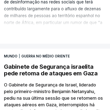
russa em larga escala contra a Ucrânia, a
de desinformação nas redes sociais que terá
diplomacia está estagnada e ambos os países
contribuído largamente para o afluxo de dezenas
intensificam os ataques de longo alcance,
de milhares de pessoas ao território espanhol no
provocando um número crescente de vítimas civis.
norte de África, em particular um rumor de que "a
fronteira de Ceuta estava aberta".
VER MAIS
TÓPICOS
Crimeia Krasnodar Volgogrado
,
"As plataformas têm de agir de forma decisiva para
Wildberries
,
Petersburgo
preservar a integridade do espaço digital,
especialmente em situações de crise", afirmou
MUNDO
|
GUERRA NO MÉDIO ORIENTE
Henna Virkkunen, comissária da soberania
Gabinete de Segurança israelita
tecnológica, segurança e democracia.
pede retoma de ataques em Gaza
"A monitorização deve ser reforçada, a
O Gabinete de Segurança de Israel, liderado
cooperação com os verificadores de factos deve
pelo primeiro-ministro Benjamin Netanyahu,
ser consolidada", acrescentou a comissária,
pediu na sua última sessão que se retomem os
adiantando que a União Europeia irá fazer um
ataques aéreos em Gaza, interrompidos há
acompanhamento da situação na segunda-feira.