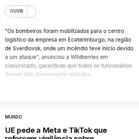
OUVIR
"Os bombeiros foram mobilizados para o centro
logístico da empresa em Ecaterimburgo, na região
de Sverdlovsk, onde um incêndio teve início devido
a um ataque", anunciou a Wildberries em
comunicado, garantindo que todos os funcionários
tinham sido previamente retirados.
Segundo o governador regional, Denis Pasler, três
VER MAIS
drones caíram hoje sobre o telhado do centro
logístico, sem deixar vítimas.
MUNDO
Desde meados de julho, a Ucrânia atingiu cerca de
UE pede a Meta e TikTok que
20 instalações pertencentes à Wildberries --- uma
reforcem vigilância sobre
plataforma de comércio online muito popular,