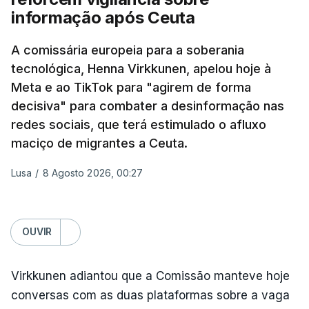
informação após Ceuta
frequentemente chamada de "Amazon russa" ---
espalhadas por quase toda a Rússia e na Crimeia
A comissária europeia para a soberania
anexada.
tecnológica, Henna Virkkunen, apelou hoje à
Meta e ao TikTok para "agirem de forma
Os primeiros ataques, ocorridos na noite de 17 para
decisiva" para combater a desinformação nas
18 de julho, fizeram oito mortos e quase 90 feridos
redes sociais, que terá estimulado o afluxo
em instalações nas regiões de Moscovo e Tambov
maciço de migrantes a Ceuta.
(centro-oeste).
Lusa
/
8 Agosto 2026, 00:27
Desde então, ataques de drones ucranianos
visaram locais próximos a São Petersburgo
(noroeste), Simferopol (na Crimeia), Krasnodar e
OUVIR
Volgogrado (sul) e também Samara (na margem
leste do rio Volga).
Virkkunen adiantou que a Comissão manteve hoje
Mais de quatro anos após o início da ofensiva
conversas com as duas plataformas sobre a vaga