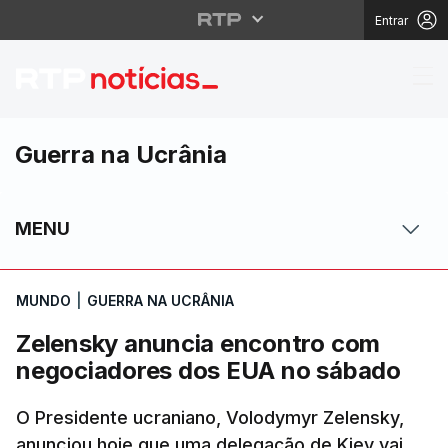
Entrar
Zelensky anuncia enc
Guerra na Ucrânia
MENU
MUNDO
|
GUERRA NA UCRÂNIA
Zelensky anuncia encontro com
negociadores dos EUA no sábado
O Presidente ucraniano, Volodymyr Zelensky,
anunciou hoje que uma delegação de Kiev vai