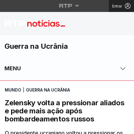
Entrar
Zelensky volta a pres
Guerra na Ucrânia
MENU
MUNDO
|
GUERRA NA UCRÂNIA
Zelensky volta a pressionar aliados
e pede mais ação após
bombardeamentos russos
O presidente ucraniano voltou a pressionar os