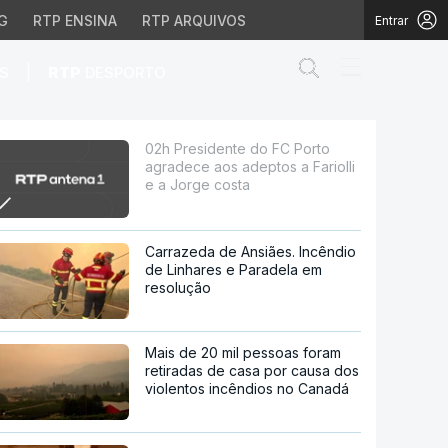
G
RTP ENSINA
RTP ARQUIVOS
Entrar
Abrir campo de
|
S
RTP
DESPORTO
deptos a Fariolli e a J
02h Presidente do FC Porto
agradece aos adeptos a Fariolli
e a Jorge costa
Carrazeda de Ansiães. Incêndio
de Linhares e Paradela em
resolução
Mais de 20 mil pessoas foram
retiradas de casa por causa dos
violentos incêndios no Canadá