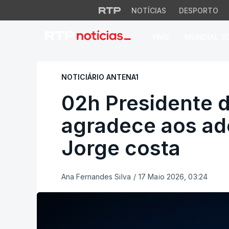
NOTÍCIAS
DESPORTO
PAÍS
MUNDIAL 2
02h Presidente do 
NOTICIÁRIO ANTENA1
02h Presidente 
agradece aos adep
Jorge costa
Ana Fernandes Silva
/
17 Maio 2026, 03:24