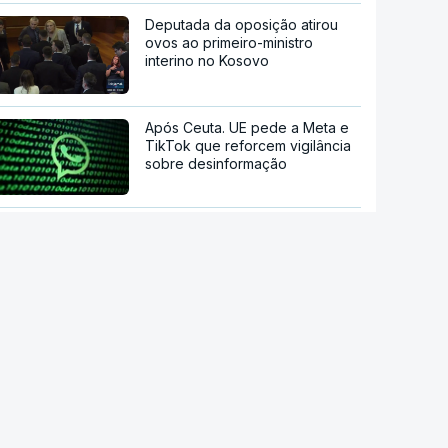
Deputada da oposição atirou
ovos ao primeiro-ministro
interino no Kosovo
Após Ceuta. UE pede a Meta e
TikTok que reforcem vigilância
sobre desinformação
Estão a aumentar os casos de
manipulação de imagens de
adolescentes com IA
OpenAI pausa novo modelo de
IA por risco "crítico" de
cibersegurança
Milhares de escuteiros em