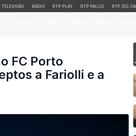
TELEVISÃO
RÁDIO
RTP PLAY
RTP PALCO
RTP ZIG ZA
026
EUROPA
MUNDO
OPINIÃO
VÍDEOS
ÁUDIO
FC Porto agradece aos a
do FC Porto
tos a Fariolli e a