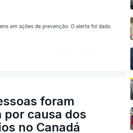
ns em ações de prevenção. O alerta foi dado
de casa por causa dos violentos incêndios no
ER MAIS
pessoas foram
a por causa dos
dios no Canadá