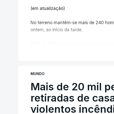
(em atualização)
No terreno mantêm-se mais de 240 home
ontem, ao início da tarde.
Mais de 20 mil pessoas foram retiradas 
Canadá
V
MUNDO
Mais de 20 mil 
retiradas de cas
violentos incên