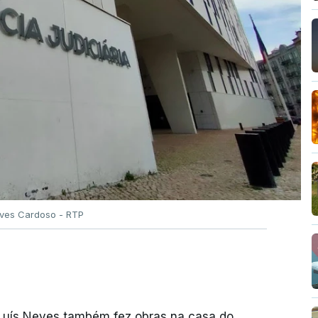
Alves Cardoso - RTP
 Luís Neves também fez obras na casa do