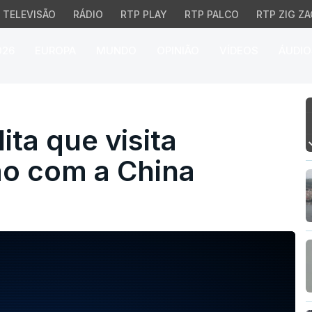
TELEVISÃO
RÁDIO
RTP PLAY
RTP PALCO
RTP ZIG ZA
026
EUROPA
MUNDO
OPINIÃO
VÍDEOS
ÁUDIO
 que visita fortaleceu 
ta que visita
ão com a China