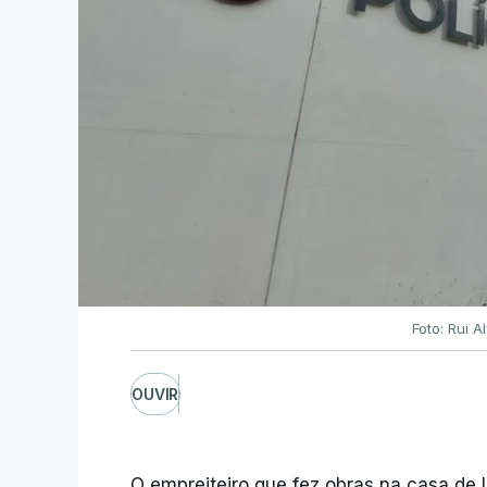
Foto: Rui 
OUVIR
O empreiteiro que fez obras na casa de