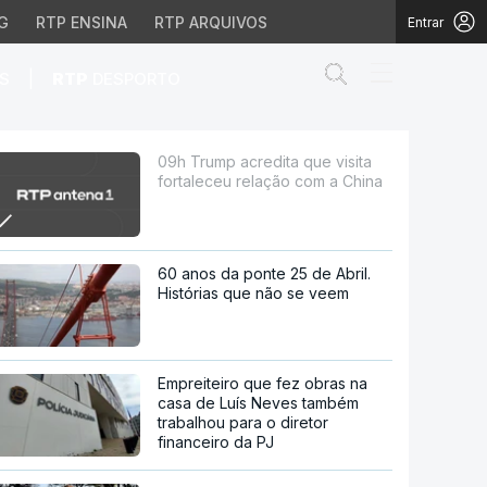
G
RTP ENSINA
RTP ARQUIVOS
Entrar
Abrir campo de
|
S
RTP
DESPORTO
relação com a China
09h Trump acredita que visita
fortaleceu relação com a China
60 anos da ponte 25 de Abril.
Histórias que não se veem
Empreiteiro que fez obras na
casa de Luís Neves também
trabalhou para o diretor
financeiro da PJ