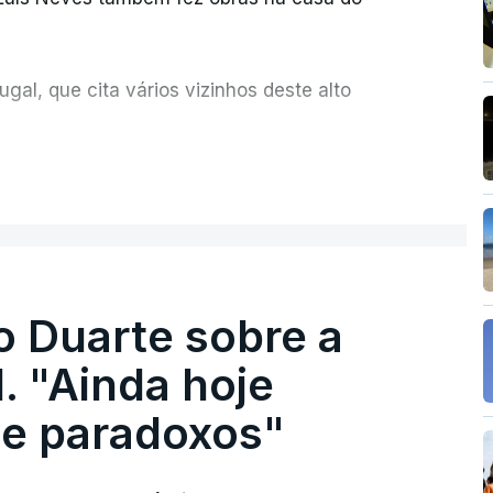
al, que cita vários vizinhos deste alto
ue assumiu a responsabilidade de sugerir as
ER MAIS
olher um atrelado apreendido numa operação
o Duarte sobre a
. "Ainda hoje
e paradoxos"