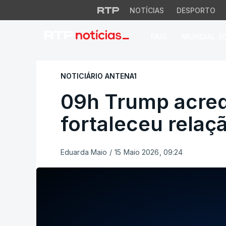
NOTÍCIAS
DESPORTO
PAÍS
MUNDIAL 2
09h Trump acredita
NOTICIÁRIO ANTENA1
09h Trump acredi
fortaleceu relaç
Eduarda Maio
/
15 Maio 2026, 09:24