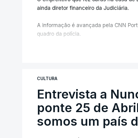
ainda diretor financeiro da Judiciária.
A informação é avançada pela CNN Portug
quadro da polícia.
Foi o diretor financeiro, Álvaro Pires, q
V
instalações da Construbarcelos para ac
de droga.
CULTURA
Entrevista a Nun
ponte 25 de Abril
somos um país d