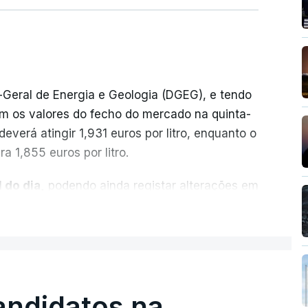
-Geral de Energia e Geologia (DGEG), e tendo
m os valores do fecho do mercado na quinta-
everá atingir 1,931 euros por litro, enquanto o
a 1,855 euros por litro.
 do dia,
podendo ainda registar alterações em
cionais do petróleo, e o custo final na bomba
ER MAIS
ecimento, a marca e a localização.
sobre os Produtos Petrolíferos (ISP)
istos.
andidatos na