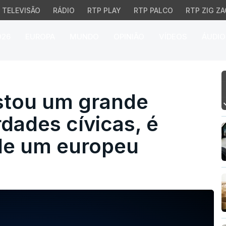
TELEVISÃO
RÁDIO
RTP PLAY
RTP PALCO
RTP ZIG ZA
026
EUROPA
MUNDO
OPINIÃO
VÍDEOS
ÁUDIO
ou um grande declínio 
istou um grande
rdades cívicas, é
de um europeu