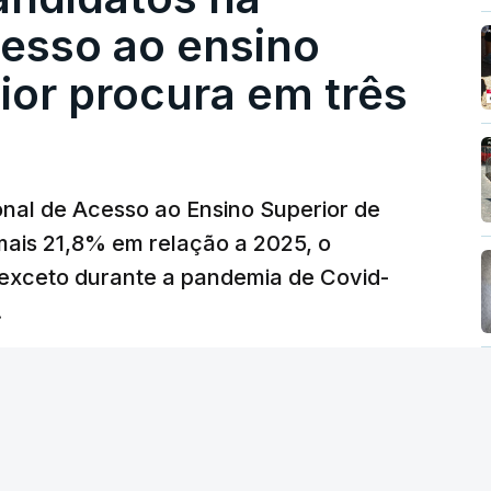
 redução extraordinária e temporária no ISP,
cesso ao ensino
preço dos combustíveis superior a 10
eços.
ior procura em três
erra no Irão, à tensão geopolítica no Médio
z, os preços dos combustíveis desceram
 e Teerão.
nal de Acesso ao Ensino Superior de
 as últimas semanas têm sido marcadas por
mais 21,8% em relação a 2025, o
verá ser revertida na próxima semana.
exceto durante a pandemia de Covid-
.