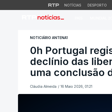
NOTÍCIAS
DESPORTO
PAÍS
MUNDIAL 2
0h Portugal regist
NOTICIÁRIO ANTENA1
0h Portugal reg
declínio das libe
uma conclusão 
Cláudia Almeida
/
16 Maio 2026, 01:21