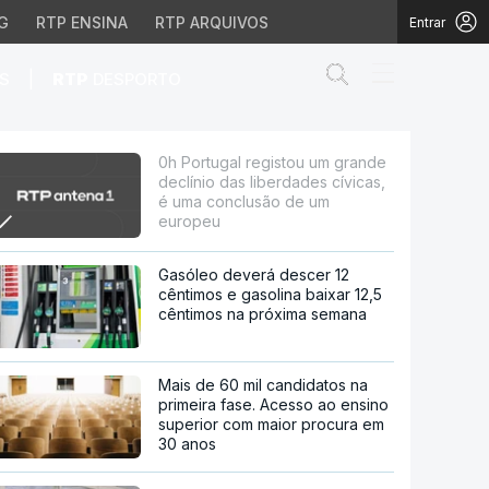
G
RTP ENSINA
RTP ARQUIVOS
Entrar
Abrir campo de
|
S
RTP
DESPORTO
das liberdades cívicas,
0h Portugal registou um grande
declínio das liberdades cívicas,
é uma conclusão de um
europeu
Gasóleo deverá descer 12
cêntimos e gasolina baixar 12,5
cêntimos na próxima semana
Mais de 60 mil candidatos na
primeira fase. Acesso ao ensino
superior com maior procura em
30 anos