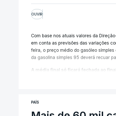
OUVIR
Com base nos atuais valores da Direção
em conta as previsões das variações co
feira, o preço médio do gasóleo simples d
da gasolina simples 95 deverá recuar par
A média final só ficará fechada ao final
função da evolução das cotações interna
V
poderá variar conforme o posto de abast
A atualização do desconto do Imposto 
PAÍS
também poderá alterar os valores prev
Mais de 60 mil c