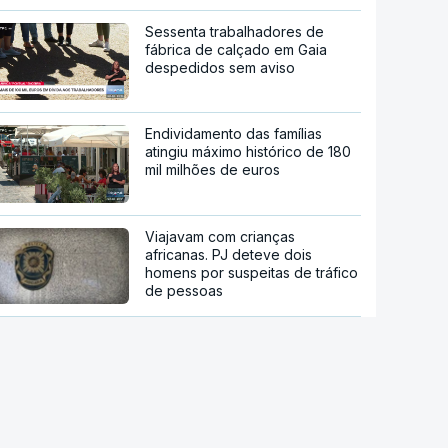
Sessenta trabalhadores de
fábrica de calçado em Gaia
despedidos sem aviso
Endividamento das famílias
atingiu máximo histórico de 180
mil milhões de euros
Viajavam com crianças
africanas. PJ deteve dois
homens por suspeitas de tráfico
de pessoas
Droga PJ. Cidadão indiano
encontrado morto estaria a
trabalhar com as autoridades
Trump assina decreto que