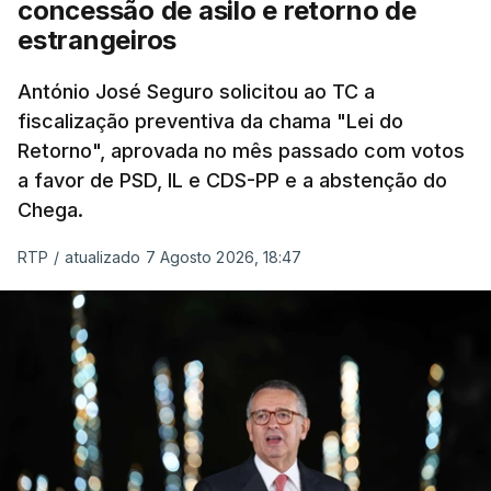
concessão de asilo e retorno de
chegam a quem mais necessita, estaremos a dar
estrangeiros
um passo na direção certa", argumenta o
António José Seguro solicitou ao TC a
Presidente da República.
fiscalização preventiva da chama "Lei do
Retorno", aprovada no mês passado com votos
Assegurar que "ninguém é
a favor de PSD, IL e CDS-PP e a abstenção do
prejudicado"
Chega.
RTP
/
atualizado 7 Agosto 2026, 18:47
O Preisdente deixa, no entanto, deixa alguns
avisos:
uma reforma desta dimensão "deve ter
como primeiro critério a proteção das pessoas"
e "nenhum processo de simplificação pode
traduzir-se numa diminuição da proteção
social".