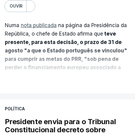
OUVIR
Numa
nota publicada
na página da Presidência da
República, o chefe de Estado afirma que
teve
presente, para esta decisão, o prazo de 31 de
agosto "a que o Estado português se vinculou"
para cumprir as metas do PRR, "sob pena de
perder o financiamento europeu associado a
essa reforma específica".
VER MAIS
António José Seguro entende que a reforma reúne
treze apoios sociais "num só" e pretende "tornar o
POLÍTICA
sistema mais simples, mais justo e transparente".
Presidente envia para o Tribunal
"Sempre que seja possível reduzir burocracias,
Constitucional decreto sobre
eliminar sobreposições e garantir que os apoios