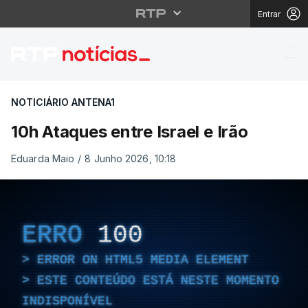
Entrar
10h Ataques entre Israe
NOTICIÁRIO ANTENA1
10h Ataques entre Israel e Irão
Eduarda Maio
/
8 Junho 2026, 10:18
ERRO
100
ERROR ON HTML5 MEDIA ELEMENT
ESTE CONTEÚDO ESTÁ NESTE MOMENTO
INDISPONÍVEL