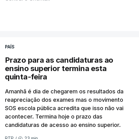
Durante a noite e a manhã foram registadas 19 mil
VER MAIS
descargas elétricas, nos grupos central e oriental
do arquipélago dos Açores.
PAÍS
A ilha mais atingida pela forte trovoada foi a do
Prazo para as candidaturas ao
Pico.
ensino superior termina esta
quinta-feira
ERRO
100
Amanhã é dia de chegarem os resultados da
ERROR ON HTML5 MEDIA ELEMENT
reapreciação dos exames mas o movimento
SOS escola pública acredita que isso não vai
ESTE CONTEÚDO ESTÁ NESTE
acontecer. Termina hoje o prazo das
MOMENTO INDISPONÍVEL
candidaturas de acesso ao ensino superior.
23 min.
RTP
/