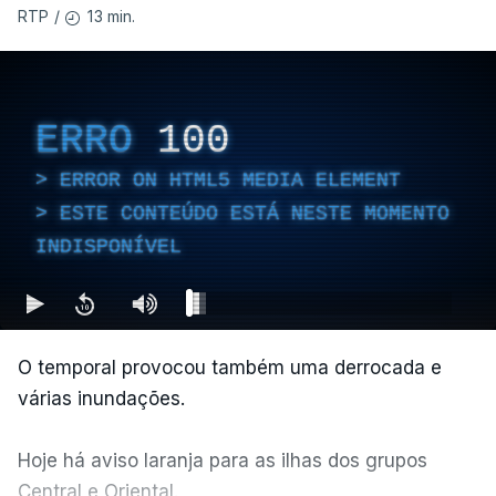
13 min.
RTP
/
ERRO
100
ERROR ON HTML5 MEDIA ELEMENT
ESTE CONTEÚDO ESTÁ NESTE MOMENTO
INDISPONÍVEL
O temporal provocou também uma derrocada e
várias inundações.
Hoje há aviso laranja para as ilhas dos grupos
Central e Oriental.