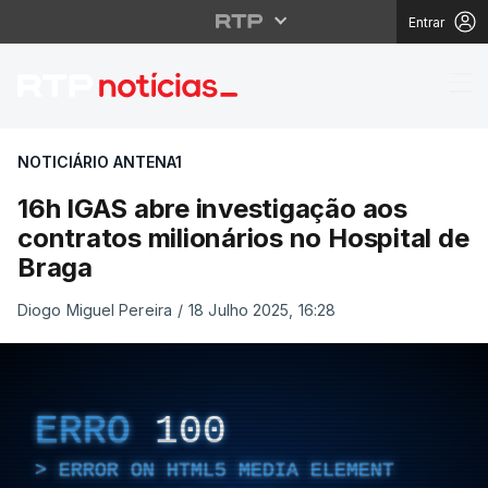
Entrar
16h IGAS abre investig
NOTICIÁRIO ANTENA1
16h IGAS abre investigação aos
contratos milionários no Hospital de
Braga
Diogo Miguel Pereira
/
18 Julho 2025, 16:28
ERRO
100
ERROR ON HTML5 MEDIA ELEMENT