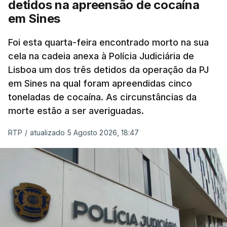
detidos na apreensão de cocaína
Pública, tem dúvidas de que o processo esteja
em Sines
concluído a tempo.
Foi esta quarta-feira encontrado morto na sua
cela na cadeia anexa à Polícia Judiciária de
"Durante o fim de semana e nos últimos dias,
Lisboa um dos três detidos da operação da PJ
apercebamo-nos que ainda estão a ser
em Sines na qual foram apreendidas cinco
convocados professores para reapreciações"
,
toneladas de cocaína. As circunstâncias da
disse a professora à agência Lusa.
"Será
morte estão a ser averiguadas.
praticamente impossível termos a totalidade
das reapreciações na sexta-feira".
RTP
/
atualizado 5 Agosto 2026, 18:47
Segundo os docentes, o processo de reapreciação
está a enfrentar vários constrangimentos. Há
casos em que faltam os modelos preenchidos
pelos alunos com a alegação justificativa para o
pedido de reapreciação, ou os documentos que os
relatores devem preencher.