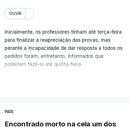
OUVIR
Inicialmente, os professores tinham até terça-feira
para finalizar a reapreciação das provas, mas
perante a incapacidade de dar resposta a todos os
pedidos foram, entretanto, informados que
poderiam fazê-lo até quinta-feira.
A intenção era que os resultados fossem
VER MAIS
publicados no dia seguinte (sexta-feira), o que
poderá não acontecer.
PAÍS
No domingo, estavam concluídos cerca de 50 por
cento dos mais de 20 mil pedidos de reapreciação,
Encontrado morto na cela um dos
mas Cristina Mota, porta-voz da Missão Escola