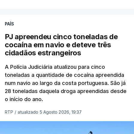
operação "Skydrop".
PAÍS
O elemento da tripulação encontrado morto
seria o
único detido que poderia dar mais informações
PJ apreendeu cinco toneladas de
à PJ
.
cocaína em navio e deteve três
cidadãos estrangeiros
O corpo foi encontrado pelos guardas prisionais
pelas 8h00 desta quarta-feira. A RTP apurou que
A Polícia Judiciária atualizou para cinco
toneladas a quantidade de cocaína apreendida
não existe videovigilância nas celas, mas há
num navio ao largo da costa portuguesa. São já
câmaras nos corredores das instalações.
28 toneladas daquela droga apreendidas desde
o início do ano.
Em resposta à RTP, a Direção-Geral de Reinserção
e Serviços Prisionais (DGRSP) confirmou que “um
RTP
/
atualizado 5 Agosto 2026, 19:37
detido, entrado com mandado de condução à
cadeia na sequência das detenções da Operação
Skydrop,
foi encontrado sem vida na cela que