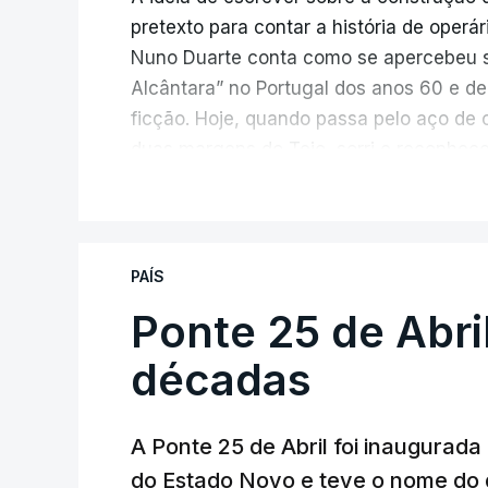
pretexto para contar a história de operá
Nuno Duarte conta como se apercebeu s
Alcântara” no Portugal dos anos 60 e de
ficção. Hoje, quando passa pelo aço de 
duas margens do Tejo, sorri e reconhec
inesperada, através da literatura.
V
Em
“Pés de Barro”,
lê-se a história ficc
infraestrutura, à época, a maior ponte 
PAÍS
diárias dos que a construíram dão tamb
Ponte 25 de Abri
num contraste entre o apogeu da engenh
regime em declínio, com a guerra coloni
décadas
Esse contraste persistente entre a opul
A Ponte 25 de Abril foi inaugurad
dia em que se assinalam os 60 anos da p
do Estado Novo e teve o nome do 
entrevista à RTP, quais as fontes de ins