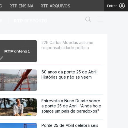
G
RTP ENSINA
RTP ARQUIVOS
Entrar
Abrir campo de
|
S
RTP
DESPORTO
de política
22h Carlos Moedas assume
responsabilidade política
60 anos da ponte 25 de Abril.
Histórias que não se veem
Entrevista a Nuno Duarte sobre
a ponte 25 de Abril. "Ainda hoje
somos um país de paradoxos"
Ponte 25 de Abril celebra seis