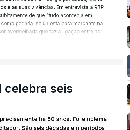
rios e as suas vivências. Em entrevista à RTP,
ubitamente de que “tudo acontecia em
 como poderia incluir esta obra marcante na
cor avermelhada que faz a ligação entre as
e como a ponte mudou a sua vida de forma
ER MAIS
ionada de como se produziu esta grande
suspensa da Europa. Os dramas e peripécias
ém o mote para abordar o contexto envolvente,
l celebra seis
aria e da modernidade e os sinais de um
al já em curso.
ência e a miséria trespassa
“Pés de Barro
”. No
a precisamente há 60 anos. Foi emblema
onte 25 de Abril, Nuno Duarte revela, em
ditador. São seis décadas em períodos
piração de um livro com vários elementos de