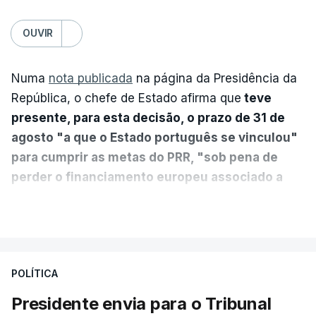
OUVIR
Numa
nota publicada
na página da Presidência da
República, o chefe de Estado afirma que
teve
presente, para esta decisão, o prazo de 31 de
agosto "a que o Estado português se vinculou"
para cumprir as metas do PRR, "sob pena de
perder o financiamento europeu associado a
essa reforma específica".
VER MAIS
António José Seguro entende que a reforma reúne
treze apoios sociais "num só" e pretende "tornar o
POLÍTICA
sistema mais simples, mais justo e transparente".
Presidente envia para o Tribunal
"Sempre que seja possível reduzir burocracias,