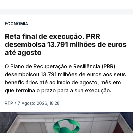
“O presidente da República reafirma
a
necessidade de se combater a imigração ilegal
,
Por fim, o chefe de Estado vinca a necessidade de
de se controlar eficazmente a imigração legal e de
aumentar a "competência das autarquias" para a
ECONOMIA
se garantir a defesa das nossas fronteiras, num
implementação desta reforma, contando para isso
Reta final de execução. PRR
quadro de cooperação entre os Estados europeus
com um "adequado reforço de meios,
desembolsa 13.791 milhões de euros
parte do Espaço Schengen”, começa por referir
nomeadamente financeiros".
até agosto
uma nota publicada no
site
da Presidência.
Em junho último, a Assembleia da República
deu
O Plano de Recuperação e Resiliência (PRR)
“Por outro lado, o presidente da República reitera
aval
à criação da PSU, decisão que foi
aprovada
desembolsou 13.791 milhões de euros aos seus
que a segurança das nossas fronteiras não é
pelo Presidente da República a 17 de julho.
beneficiários até ao início de agosto, mês em
incompatível com a dignidade humana. Atente-se
que termina o prazo para a sua execução.
que as mulheres, homens e crianças que pedem
De seguida, o Conselho de Ministros
aprovou a 30
RTP
/
7 Agosto 2026, 18:28
asilo e refúgio no nosso país fogem de guerras, de
de julho
o decreto-lei que cria a Prestação Social
conflitos armados, de perseguições políticas, entre
Única (PSU), agora promulgado.
outras razões humanitárias”, acrescenta.