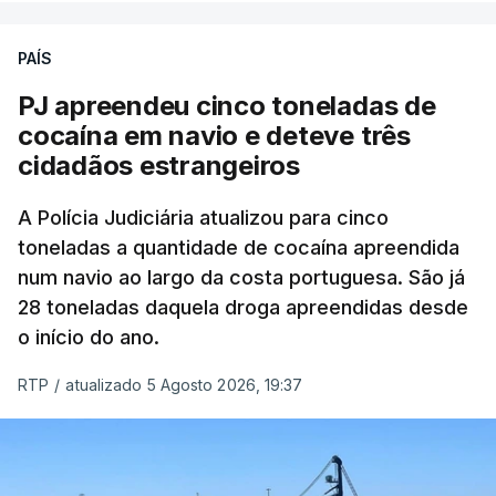
PAÍS
O elemento da tripulação encontrado morto
seria o
único detido que poderia dar mais informações
PJ apreendeu cinco toneladas de
à PJ
.
cocaína em navio e deteve três
cidadãos estrangeiros
O corpo foi encontrado pelos guardas prisionais
pelas 8h00 desta quarta-feira. A RTP apurou que
A Polícia Judiciária atualizou para cinco
toneladas a quantidade de cocaína apreendida
não existe videovigilância nas celas, mas há
num navio ao largo da costa portuguesa. São já
câmaras nos corredores das instalações.
28 toneladas daquela droga apreendidas desde
o início do ano.
Em resposta à RTP, a Direção-Geral de Reinserção
e Serviços Prisionais (DGRSP) confirmou que “um
RTP
/
atualizado 5 Agosto 2026, 19:37
detido, entrado com mandado de condução à
cadeia na sequência das detenções da Operação
Skydrop,
foi encontrado sem vida na cela que
ocupava sozinho no Estabelecimento Prisional