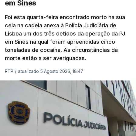
em Sines
concluído a tempo.
Foi esta quarta-feira encontrado morto na sua
cela na cadeia anexa à Polícia Judiciária de
"Durante o fim de semana e nos últimos dias,
Lisboa um dos três detidos da operação da PJ
apercebamo-nos que ainda estão a ser
em Sines na qual foram apreendidas cinco
convocados professores para reapreciações"
,
toneladas de cocaína. As circunstâncias da
disse a professora à agência Lusa.
"Será
morte estão a ser averiguadas.
praticamente impossível termos a totalidade
das reapreciações na sexta-feira".
RTP
/
atualizado 5 Agosto 2026, 18:47
Segundo os docentes, o processo de reapreciação
está a enfrentar vários constrangimentos. Há
casos em que faltam os modelos preenchidos
pelos alunos com a alegação justificativa para o
pedido de reapreciação, ou os documentos que os
relatores devem preencher.