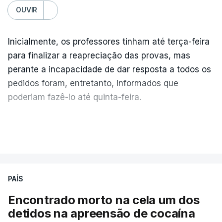
OUVIR
Inicialmente, os professores tinham até terça-feira
para finalizar a reapreciação das provas, mas
perante a incapacidade de dar resposta a todos os
pedidos foram, entretanto, informados que
poderiam fazê-lo até quinta-feira.
A intenção era que os resultados fossem
VER MAIS
publicados no dia seguinte (sexta-feira), o que
poderá não acontecer.
PAÍS
No domingo, estavam concluídos cerca de 50 por
cento dos mais de 20 mil pedidos de reapreciação,
Encontrado morto na cela um dos
mas Cristina Mota, porta-voz da Missão Escola
detidos na apreensão de cocaína
Pública, tem dúvidas de que o processo esteja