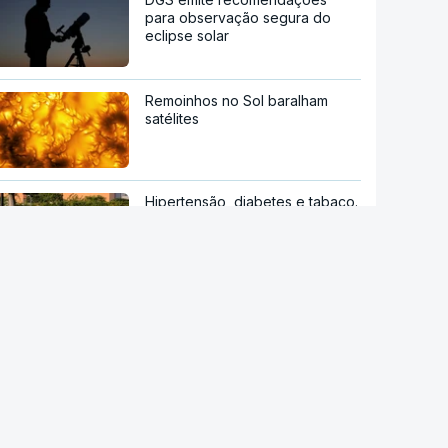
para observação segura do
eclipse solar
Remoinhos no Sol baralham
satélites
Hipertensão, diabetes e tabaco.
Cientistas identificam três
fatores a controlar para atrasar
a demência
Sessenta trabalhadores de
fábrica de calçado em Gaia
despedidos sem aviso
Novos Certificados de Aforro
atraem investimento das famílias