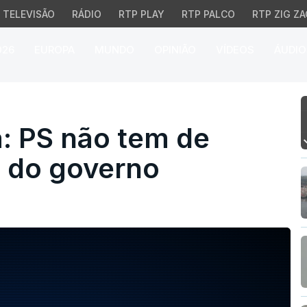
TELEVISÃO
RÁDIO
RTP PLAY
RTP PALCO
RTP ZIG ZA
026
EUROPA
MUNDO
OPINIÃO
VÍDEOS
ÁUDIO
: PS não tem de disputa
a: PS não tem de
o do governo