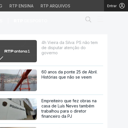
G
RTP ENSINA
RTP ARQUIVOS
Entrar
Abrir campo de
|
S
RTP
DESPORTO
r atenção do governo
4h Vieira da Silva: PS não tem
de disputar atenção do
governo
60 anos da ponte 25 de Abril.
Histórias que não se veem
Empreiteiro que fez obras na
casa de Luís Neves também
trabalhou para o diretor
financeiro da PJ