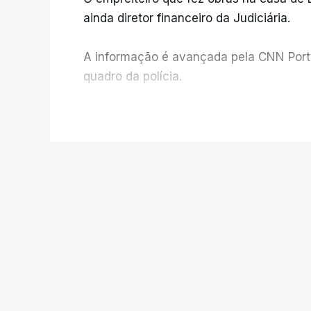
ainda diretor financeiro da Judiciária.
A informação é avançada pela CNN Portug
quadro da polícia.
Foi o diretor financeiro, Álvaro Pires, q
V
instalações da Construbarcelos para ac
de droga.
POLÍTICA
Auditoria à PJ. 
iniciativa da min
O presidente da República saudou a
Justiça à Polícia Judiciária e ped