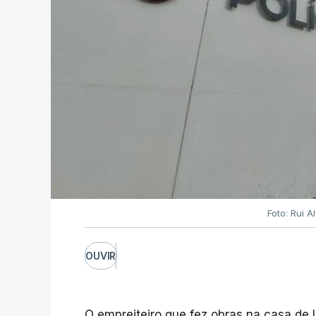
Foto: Rui 
OUVIR
O empreiteiro que fez obras na casa de