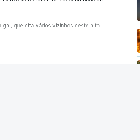
al, que cita vários vizinhos deste alto
ue assumiu a responsabilidade de sugerir as
ER MAIS
olher um atrelado apreendido numa operação
Seguro saúda
istra da Justiça
 auditoria aberta pela ministra da
iu rapidez no apuramento de resultados.