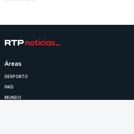
VER MAIS
Éum cenário de terror, descreve o primeiro-ministro
da Columbia Britânica, David Iby.
ERRO
100
ERROR ON HTML5 MEDIA ELEMENT
Áreas
ESTE CONTEÚDO ESTÁ NESTE
DESPORTO
MOMENTO INDISPONÍVEL
PAÍS
MUNDO
POLÍTICA
CULTURA
As autoridades canadianas estimam que vai levar
dias ou semanas para controlar o fogo. Mais de