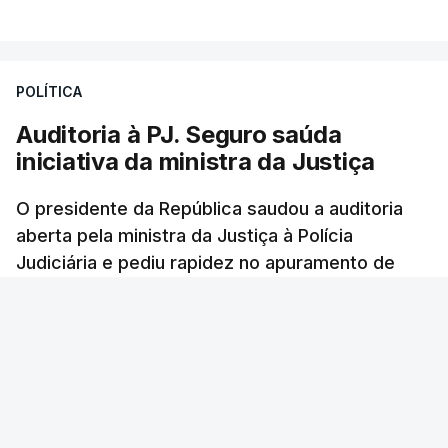
VER MAIS
Foi o diretor financeiro, Álvaro Pires, que assumiu a
responsabilidade de sugerir as instalações da
Construbarcelos para acolher um atrelado
POLÍTICA
apreendido numa operação de droga.
Auditoria à PJ. Seguro saúda
iniciativa da ministra da Justiça
O presidente da República saudou a auditoria
aberta pela ministra da Justiça à Polícia
Judiciária e pediu rapidez no apuramento de
resultados. António José Seguro avisou que
cabe a todos os que ocupam cargos públicos
defenderem as instituições democráticas.
RTP
/
6 Agosto 2026, 20:23