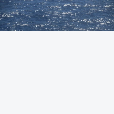
Foto: Autoridade Marítima Nacional
OUVIR
A Polícia Judiciária (PJ) apreendeu 421 quilos de
cocaína ao largo de Sines. O conjunto de fardos de