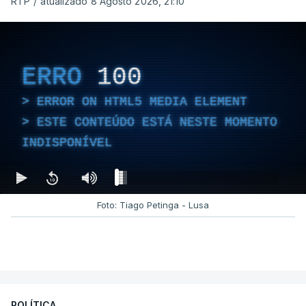
RTP
/
atualizado 8 Agosto 2026, 21:10
ERRO
100
ERROR ON HTML5 MEDIA ELEMENT
ESTE CONTEÚDO ESTÁ NESTE MOMENTO
INDISPONÍVEL
Foto: Tiago Petinga - Lusa
POLÍTICA