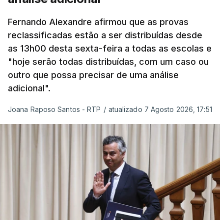
que a segurança das nossas fronteiras não é
incompatível com a dignidade humana. Atente-se
Fernando Alexandre afirmou que as provas
que as mulheres, homens e crianças que pedem
reclassificadas estão a ser distribuídas desde
asilo e refúgio no nosso país fogem de guerras, de
as 13h00 desta sexta-feira a todas as escolas e
conflitos armados, de perseguições políticas, entre
"hoje serão todas distribuídas, com um caso ou
outras razões humanitárias”, acrescenta.
outro que possa precisar de uma análise
adicional".
António José Seguro considera que
este decreto
Joana Raposo Santos - RTP
/
atualizado 7 Agosto 2026, 17:51
levanta “fundadas dúvidas quanto a saber se é
acautelado o interesse superior da criança”,
nomeadamente ao possibilitar a “separação
entre pais e filhos
ou a expulsão (embora indireta
ou consequencial) dos filhos menores portugueses,
permitindo-se também, em certas situações, o
afastamento coercivo e a expulsão de crianças
estrangeiras com menos de cinco anos que