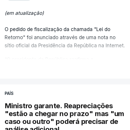
(em atualização)
O pedido de fiscalização da chamada "Lei do
Retorno" foi anunciado através de uma nota no
sítio oficial da Presidência da República na Internet.
“O presidente da República reafirma
a
necessidade de se combater a imigração ilegal
,
VER MAIS
de se controlar eficazmente a imigração legal e de
se garantir a defesa das nossas fronteiras, num
quadro de cooperação entre os Estados europeus
PAÍS
parte do Espaço Schengen”, começa por indicar a
Ministro garante. Reapreciações
nota.
"estão a chegar no prazo" mas "um
caso ou outro" poderá precisar de
“Por outro lado, o presidente da República reitera
análise adicional