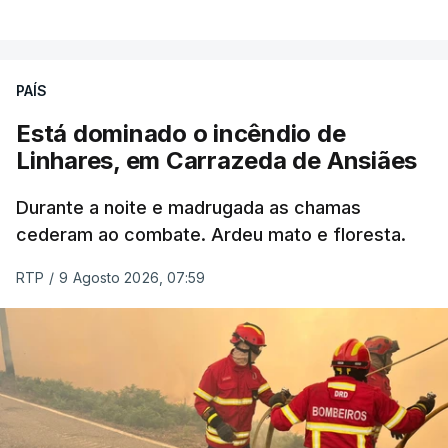
VER MAIS
ERRO
100
PAÍS
ERROR ON HTML5 MEDIA ELEMENT
Está dominado o incêndio de
Linhares, em Carrazeda de Ansiães
ESTE CONTEÚDO ESTÁ NESTE
MOMENTO INDISPONÍVEL
Durante a noite e madrugada as chamas
cederam ao combate. Ardeu mato e floresta.
RTP
/
9 Agosto 2026, 07:59