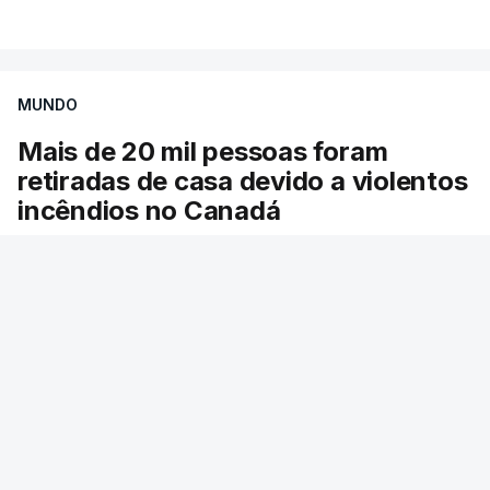
VER MAIS
por causa dos violentos incêndios no Canadá
MUNDO
Mais de 20 mil pessoas foram
retiradas de casa devido a violentos
incêndios no Canadá
Milhares de pessoas têm ordem de evacuação.
O governo da província declarou o estado de
emergência por causa de dezenas de incêndios
florestais que estão descontrolados.
41 min.
RTP
/