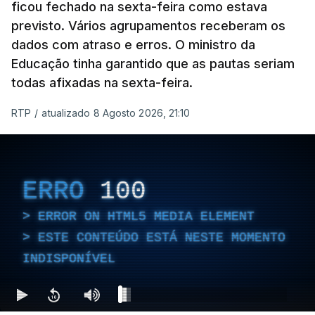
ficou fechado na sexta-feira como estava
previsto. Vários agrupamentos receberam os
dados com atraso e erros. O ministro da
Educação tinha garantido que as pautas seriam
todas afixadas na sexta-feira.
RTP
/
atualizado 8 Agosto 2026, 21:10
ERRO
100
ERROR ON HTML5 MEDIA ELEMENT
ESTE CONTEÚDO ESTÁ NESTE MOMENTO
INDISPONÍVEL