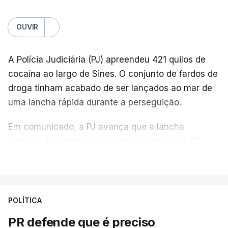
OUVIR
A Polícia Judiciária (PJ) apreendeu 421 quilos de
cocaína ao largo de Sines. O conjunto de fardos de
droga tinham acabado de ser lançados ao mar de
uma lancha rápida durante a perseguição.
Em comunicado, a PJ avança que a lancha
suspeita foi detetada em alto mar, cerca de 60
milhas náuticas ao largo de Sines.
VER MAIS
A apreensão aconteceu na tarde desta sexta-feira,
desencadeando uma ação de prevenção
POLÍTICA
desencadeada pela Polícia Judiciária, em
PR defende que é preciso
articulação com a Marinha, a Autoridade Marítima