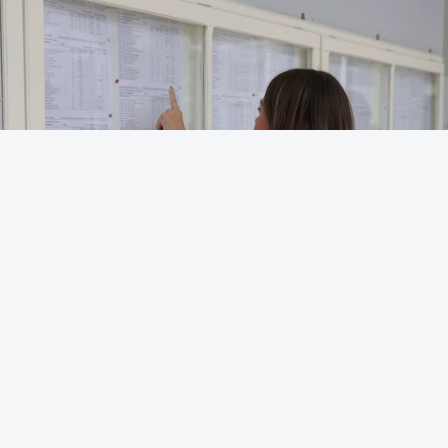
OUVIR
Para o próximo ano letivo, as universidades e
institutos politécnicos disponibilizaram 56.790
vagas através do regime geral de acesso, mais
834 face ao ano passado.