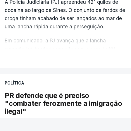
A Polícia Judiciária (PJ) apreendeu 421 quilos de
cocaína ao largo de Sines. O conjunto de fardos de
droga tinham acabado de ser lançados ao mar de
uma lancha rápida durante a perseguição.
Em comunicado, a PJ avança que a lancha
suspeita foi detetada em alto mar, cerca de 60
milhas náuticas ao largo de Sines.
VER MAIS
A apreensão aconteceu na tarde desta sexta-feira,
desencadeando uma ação de prevenção
POLÍTICA
desencadeada pela Polícia Judiciária, em
PR defende que é preciso
articulação com a Marinha, a Autoridade Marítima
"combater ferozmente a imigração
Nacional e a Força Aérea.
ilegal"
O ano de 2026 tem sido um ano de recordes: foi
O Presidente da República voltou hoje a
apreendida mais cocaína até ao momento de que