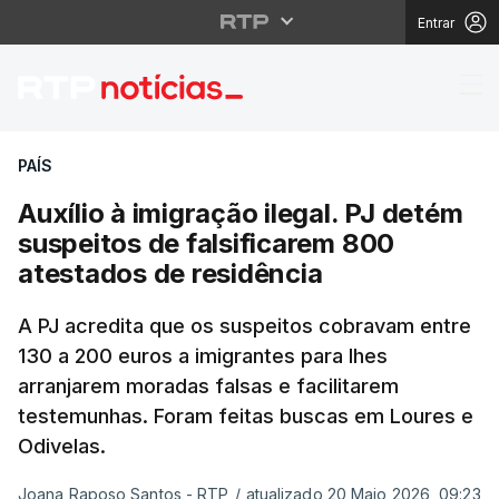
Entrar
Auxílio à imigração il
PAÍS
Auxílio à imigração ilegal. PJ detém
suspeitos de falsificarem 800
atestados de residência
A PJ acredita que os suspeitos cobravam entre
130 a 200 euros a imigrantes para lhes
arranjarem moradas falsas e facilitarem
testemunhas. Foram feitas buscas em Loures e
Odivelas.
Joana Raposo Santos - RTP
/
atualizado 20 Maio 2026, 09:23