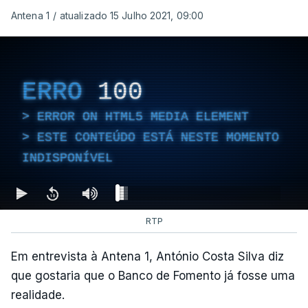
Antena 1
/
atualizado 15 Julho 2021, 09:00
ERRO
100
ERROR ON HTML5 MEDIA ELEMENT
ESTE CONTEÚDO ESTÁ NESTE MOMENTO
INDISPONÍVEL
RTP
Em entrevista à Antena 1, António Costa Silva diz
que gostaria que o Banco de Fomento já fosse uma
realidade.