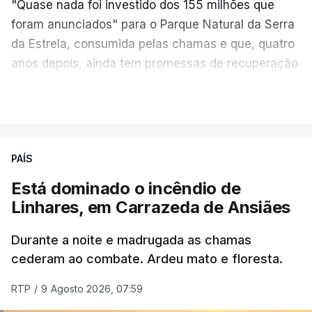
"Quase nada foi investido dos 155 milhões que
foram anunciados" para o Parque Natural da Serra
da Estrela, consumida pelas chamas e que, quatro
anos depois, ainda tem promessas de recuperação
por cumprir.
VER MAIS
ERRO
100
PAÍS
ERROR ON HTML5 MEDIA ELEMENT
Está dominado o incêndio de
Linhares, em Carrazeda de Ansiães
ESTE CONTEÚDO ESTÁ NESTE
MOMENTO INDISPONÍVEL
Durante a noite e madrugada as chamas
cederam ao combate. Ardeu mato e floresta.
RTP
/
9 Agosto 2026, 07:59