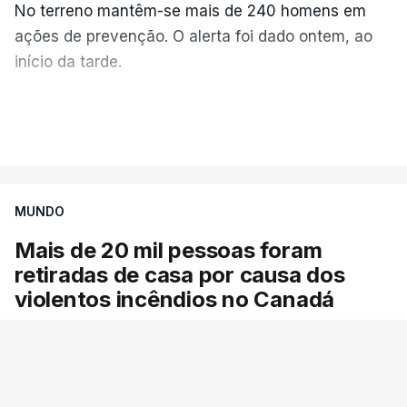
No terreno mantêm-se mais de 240 homens em
ações de prevenção. O alerta foi dado ontem, ao
início da tarde.
Mais de 20 mil pessoas foram retiradas de casa
VER MAIS
por causa dos violentos incêndios no Canadá
MUNDO
Mais de 20 mil pessoas foram
retiradas de casa por causa dos
violentos incêndios no Canadá
Milhares de pessoas têm ordem de evacuação.
O governo da província declarou o estado de
emergência por causa de dezenas de incêndios