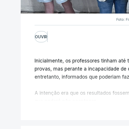
Foto: F
OUVIR
Inicialmente, os professores tinham até t
provas, mas perante a incapacidade de d
entretanto, informados que poderiam fazê
A intenção era que os resultados fossem 
que poderá não acontecer.
V
No domingo, estavam concluídos cerca d
reapreciação, mas Cristina Mota, porta-