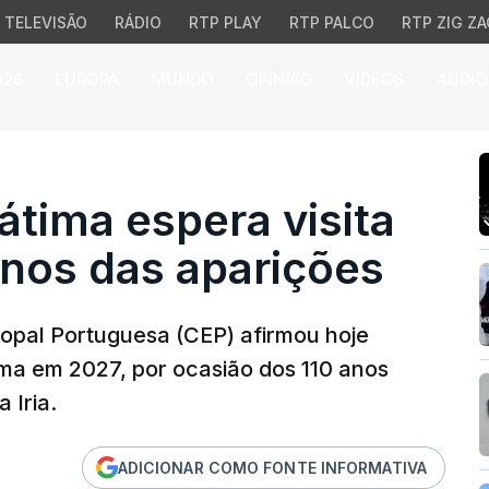
TELEVISÃO
RÁDIO
RTP PLAY
RTP PALCO
RTP ZIG ZA
026
EUROPA
MUNDO
OPINIÃO
VÍDEOS
ÁUDIO
tima espera visita papal
átima espera visita
anos das aparições
copal Portuguesa (CEP) afirmou hoje
ima em 2027, por ocasião dos 110 anos
 Iria.
ADICIONAR COMO FONTE INFORMATIVA