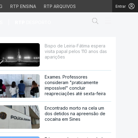
G
RTP ENSINA
RTP ARQUIVOS
Entrar
Abrir campo de
|
S
RTP
DESPORTO
 pelos 110 anos das apa
Bispo de Leiria-Fátima espera
visita papal pelos 110 anos das
aparições
Exames. Professores
consideram "praticamente
impossível" concluir
reapreciações até sexta-feira
Encontrado morto na cela um
dos detidos na apreensão de
cocaína em Sines