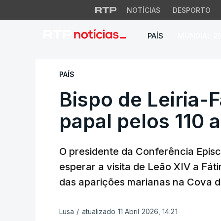
NOTÍCIAS
DESPORTO
PAÍS
MUNDIAL 2
Bispo de Leiria-Fá
PAÍS
Bispo de Leiria-F
papal pelos 110 
O presidente da Conferência Epis
esperar a visita de Leão XIV a Fát
das aparições marianas na Cova da
Lusa
/
atualizado 11 Abril 2026, 14:21