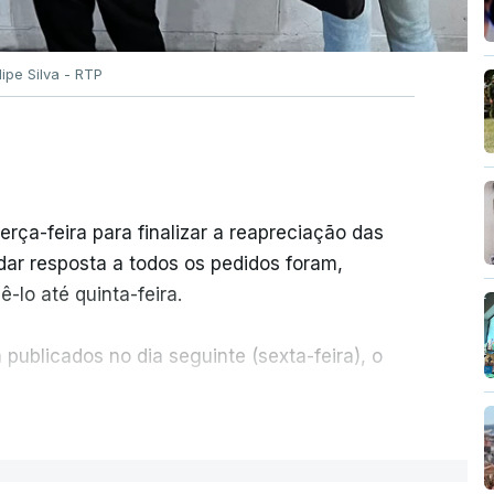
ilipe Silva - RTP
erça-feira para finalizar a reapreciação das
ar resposta a todos os pedidos foram,
-lo até quinta-feira.
publicados no dia seguinte (sexta-feira), o
ER MAIS
e 50 por cento dos mais de 20 mil pedidos de
voz da Missão Escola Pública, tem dúvidas de