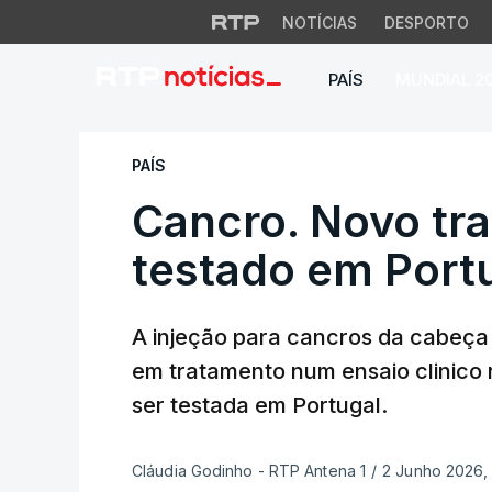
NOTÍCIAS
DESPORTO
PAÍS
MUNDIAL 2
Cancro. Novo trata
PAÍS
Cancro. Novo tra
testado em Port
A injeção para cancros da cabeça 
em tratamento num ensaio clinico 
ser testada em Portugal.
Cláudia Godinho - RTP Antena 1
/
2 Junho 2026, 