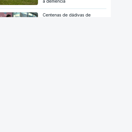
a demência
Centenas de dádivas de
sangue desperdiçadas
Novos Certificados de Aforro
atraem investimento das famílias
Mau tempo nos Açores
provocou várias inundações
Após tempestades. "Praias
mantêm capacidade de
recuperação natural" mas
"gradual e irregular"