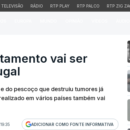
TELEVISÃO
RÁDIO
RTP PLAY
RTP PALCO
RTP ZIG ZA
026
EUROPA
MUNDO
OPINIÃO
VÍDEOS
ÁUDIO
mento vai ser testado 
tamento vai ser
ugal
e do pescoço que destruiu tumores já
realizado em vários países também vai
19:35
ADICIONAR COMO FONTE INFORMATIVA