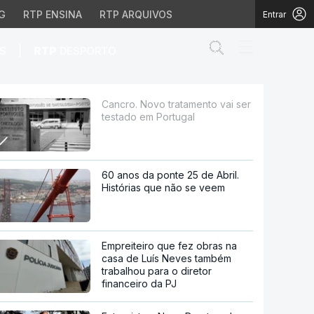
G
RTP ENSINA
RTP ARQUIVOS
Entrar
Abrir campo de
|
S
RTP
DESPORTO
em Portugal
Cancro. Novo tratamento vai ser
testado em Portugal
60 anos da ponte 25 de Abril.
Histórias que não se veem
Empreiteiro que fez obras na
casa de Luís Neves também
trabalhou para o diretor
financeiro da PJ