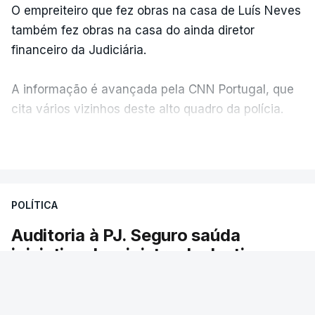
O empreiteiro que fez obras na casa de Luís Neves
também fez obras na casa do ainda diretor
financeiro da Judiciária.
A informação é avançada pela CNN Portugal, que
cita vários vizinhos deste alto quadro da polícia.
VER MAIS
Foi o diretor financeiro, Álvaro Pires, que assumiu a
responsabilidade de sugerir as instalações da
Construbarcelos para acolher um atrelado
POLÍTICA
apreendido numa operação de droga.
Auditoria à PJ. Seguro saúda
iniciativa da ministra da Justiça
O presidente da República saudou a auditoria
aberta pela ministra da Justiça à Polícia