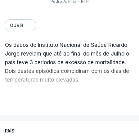
Pedro A. Pina - RTP
OUVIR
Os dados do Instituto Nacional de Saúde Ricardo
Jorge revelam que até ao final do mês de Julho o
país teve 3 períodos de excesso de mortalidade.
Dois destes episódios coincidiram com os dias de
temperaturas muito elevadas.
As pessoas com mais de 75 anos e com vários
VER MAIS
problemas de saúde foram as mais afetadas.
Só entre os dias 2 e 8 de Julho registaram-se mais
PAÍS
de 550 óbitos em excesso, um aumento de quase