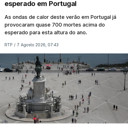
esperado em Portugal
Também em Coimbra, na escola secundária de
Avelar Brotero foram afixados à hora prevista os
As ondas de calor deste verão em Portugal já
resultados.
provocaram quase 700 mortes acima do
esperado para esta altura do ano.
As reapreciações da primeira fase dos exames
RTP
/
7 Agosto 2026, 07:43
devem sair durante a tarde.
A primeira fase de acesso ao ensino superior
terminou na quinta-feira. Mas o Governo decidiu
dar mais três dias aos cerca de 20 mil alunos que
pediram a revisão das provas.