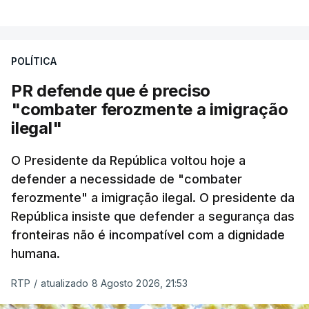
A apreensão aconteceu na tarde desta sexta-feira,
desencadeando uma ação de prevenção
POLÍTICA
desencadeada pela Polícia Judiciária, em
PR defende que é preciso
articulação com a Marinha, a Autoridade Marítima
"combater ferozmente a imigração
Nacional e a Força Aérea.
ilegal"
O ano de 2026 tem sido um ano de recordes: foi
O Presidente da República voltou hoje a
apreendida mais cocaína até ao momento de que
defender a necessidade de "combater
em todo o ano de 2025.
ferozmente" a imigração ilegal. O presidente da
A ação de prevenção visa a deteção em alto mar
República insiste que defender a segurança das
de embarcações de alta velocidade (EAV) que
fronteiras não é incompatível com a dignidade
humana.
utilizam a costa nacional para o tráfico de droga.
RTP
/
atualizado 8 Agosto 2026, 21:53
c/ Lusa